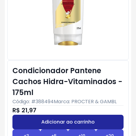
Condicionador Pantene
Cachos Hidra-Vitaminados -
175ml
Código: #
388494
Marca:
PROCTER & GAMBL
R$ 21,97
Adicionar ao carrinho
Subtotal:
R$ 0