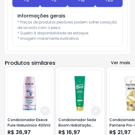
+
3
+
5
+
10
+
20
Informações gerais
* Preços de produtos pesáveis podem sofrer variação 
de acordo com o peso;

* Sujeito à disponibilidade de estoque;

* Imagem meramente ilustrativa;
Produtos similares
Ver mais
Add
Add
+
3
+
5
+
10
+
3
+
5
+
10
Condicionador Elseve
Condicionador Seda
Condicionado
Pure Hialuronico 400ml
Boom Hidratação
Pantene Pro-
Duradoura 250ml
Queratina Pr
R$ 36,97
R$ 16,97
R$ 21,97