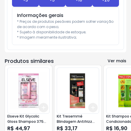
+
3
+
5
+
10
+
20
Informações gerais
* Preços de produtos pesáveis podem sofrer variação 
de acordo com o peso;

* Sujeito à disponibilidade de estoque;

* Imagem meramente ilustrativa;
Produtos similares
Ver mais
Add
Add
+
3
+
5
+
10
+
3
+
5
+
10
Elseve Kit Glycolic
Kit Tresemmé
Kit Shampoo 
Gloss Shampoo 375ml
Blindagem Antifrizz
Condicionado
+ Condicionador 170ml
Shampoo 350ml +
Dourada Bab
R$ 44,97
R$ 33,17
R$ 16,90