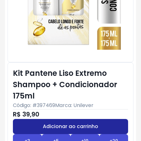
Kit Pantene Liso Extremo
Shampoo + Condicionador
175ml
Código: #
397469
Marca:
Unilever
R$ 39,90
Adicionar ao carrinho
Subtotal:
R$ 0