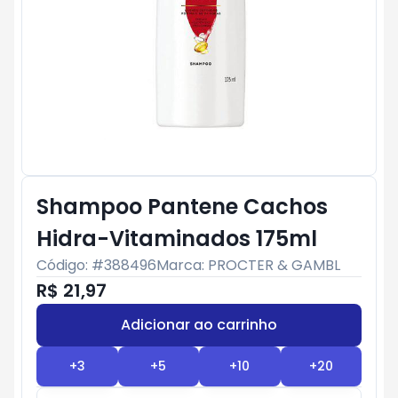
Shampoo Pantene Cachos
Hidra-Vitaminados 175ml
Código: #
388496
Marca:
PROCTER & GAMBL
R$ 21,97
Adicionar ao carrinho
Subtotal:
R$ 0
+
3
+
5
+
10
+
20