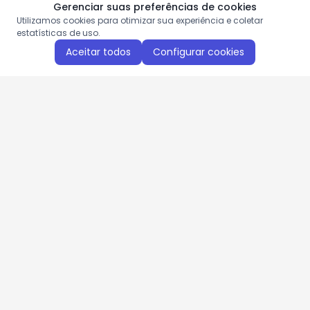
Gerenciar suas preferências de cookies
Utilizamos cookies para otimizar sua experiência e coletar
estatísticas de uso.
Aceitar todos
Configurar cookies
Aproveite as nossas promoções!
Cadastre seu e-mail e receba ofertas exclusivas.
QUERO RECEBER