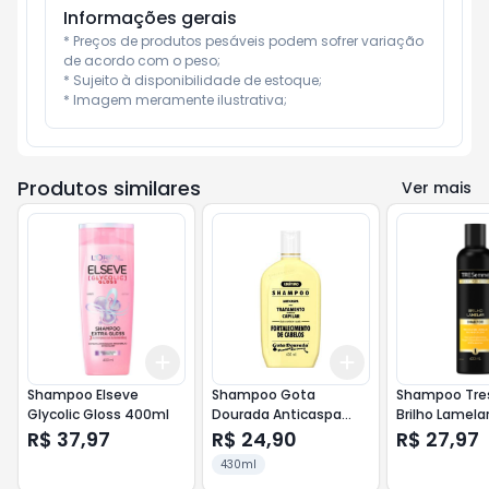
Informações gerais
* Preços de produtos pesáveis podem sofrer variação 
de acordo com o peso;

* Sujeito à disponibilidade de estoque;

* Imagem meramente ilustrativa;
Produtos similares
Ver mais
Add
Add
+
3
+
5
+
10
+
3
+
5
+
10
Shampoo Elseve
Shampoo Gota
Shampoo Tr
Glycolic Gloss 400ml
Dourada Anticaspa
Brilho Lamela
430ml
R$ 37,97
R$ 24,90
R$ 27,97
430ml