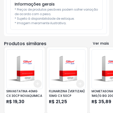
Informações gerais
* Preços de produtos pesáveis podem sofrer variação 
de acordo com o peso;

* Sujeito à disponibilidade de estoque;

* Imagem meramente ilustrativa;
Produtos similares
Ver mais
Add
Add
+
3
+
5
+
10
+
3
+
5
+
10
SINVASTATINA 40MG
FLUNARIZINA (VERTIZAN)
MOMETASONA
CX 30CP NOVAQUIMICA
10MG CX 50CP
1MG/G BG 20
R$ 19,30
R$ 21,25
R$ 35,89