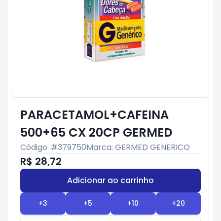
PARACETAMOL+CAFEINA
500+65 CX 20CP GERMED
Código: #
379750
Marca:
GERMED GENERICO
R$ 28,72
Adicionar ao carrinho
Subtotal:
R$ 0
+
3
+
5
+
10
+
20