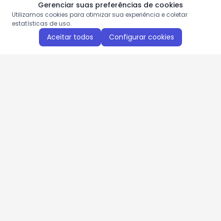
Gerenciar suas preferências de cookies
Utilizamos cookies para otimizar sua experiência e coletar
estatísticas de uso.
Aceitar todos
Configurar cookies
Aproveite as nossas promoções!
Cadastre seu e-mail e receba ofertas exclusivas.
QUERO RECEBER