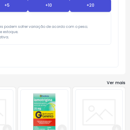
+
5
+
10
+
20
eis podem sofrer variação de acordo com o peso;

e estoque;

tiva;
Ver mais
Add
Add
Add
+
3
+
5
+
10
+
3
+
5
+
10
+
3