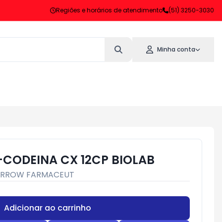
Regiões e horários de atendimento
(51) 3250-3030
Minha conta
CODEINA CX 12CP BIOLAB
RROW FARMACEUT
Adicionar ao carrinho
Subtotal:
R$ 0,00