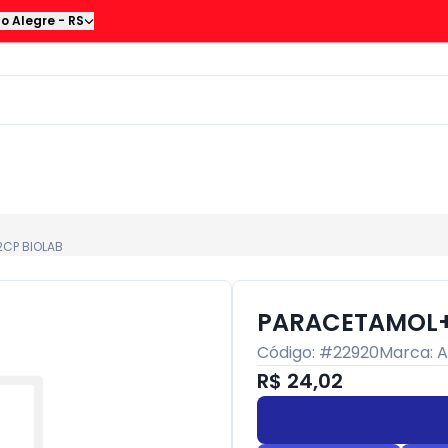
to Alegre
-
RS
CP BIOLAB
PARACETAMOL+
Código: #
22920
Marca:
A
R$ 24,02