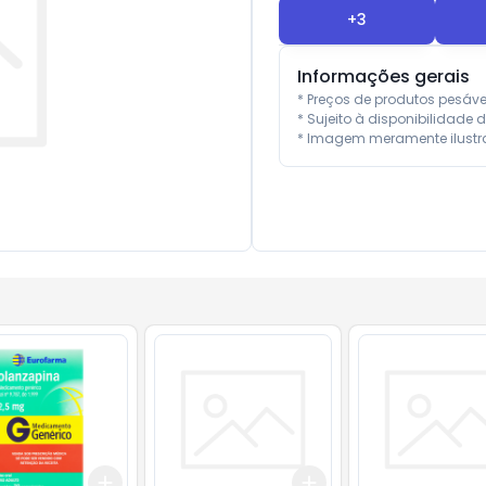
+
3
Informações gerais
* Preços de produtos pesáv
* Sujeito à disponibilidade d
* Imagem meramente ilustra
Add
Add
10
+
3
+
5
+
10
+
3
+
5
+
10