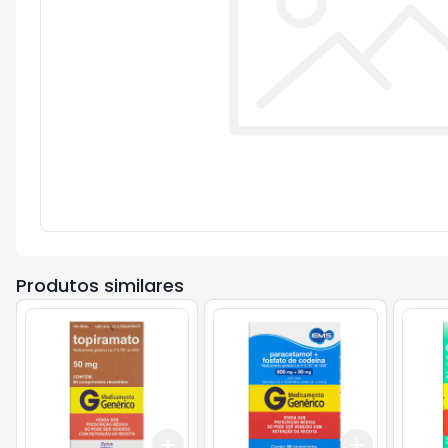
Produtos similares
Add
Add
+
3
+
5
+
10
+
3
+
5
+