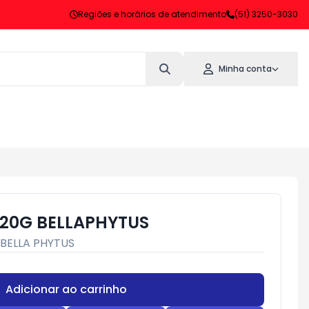
Regiões e horários de atendimento
(51) 3250-3030
Minha conta
120G BELLAPHYTUS
BELLA PHYTUS
Adicionar ao carrinho
Subtotal:
R$ 0,00