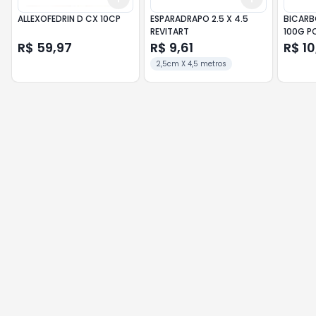
ALLEXOFEDRIN D CX 10CP
ESPARADRAPO 2.5 X 4.5
BICARB
REVITART
100G P
R$ 59,97
R$ 9,61
R$ 10
2,5cm X 4,5 metros