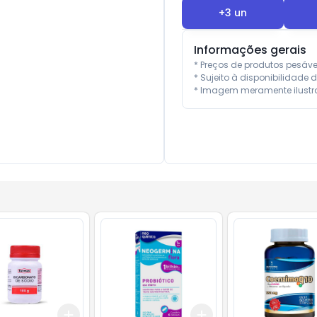
+
3
un
Informações gerais
* Preços de produtos pesáv
* Sujeito à disponibilidade d
* Imagem meramente ilustra
Add
Add
10
+
3
+
5
+
10
+
3
+
5
+
10