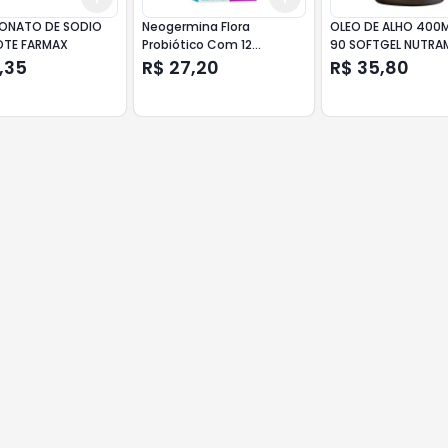
ONATO DE SODIO
Neogermina Flora
OLEO DE ALHO 400
OTE FARMAX
Probiótico Com 12
90 SOFTGEL NUTRA
cápsulas Neo Química
,35
R$ 27,20
R$ 35,80