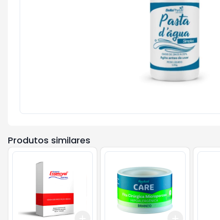
Produtos similares
Add
Add
+
3
+
5
+
10
+
3
+
5
+