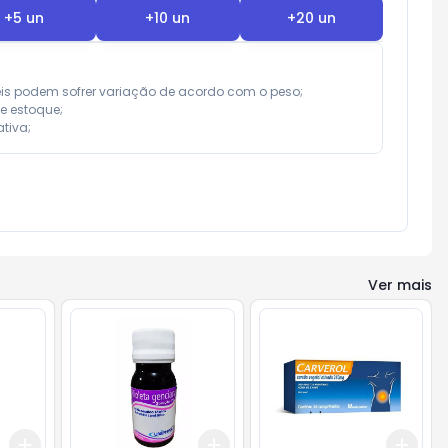
+
5
un
+
10
un
+
20
un
eis podem sofrer variação de acordo com o peso;

e estoque;

tiva;
Ver mais
Add
Add
Add
+
3
+
5
+
10
+
3
+
5
+
10
+
3