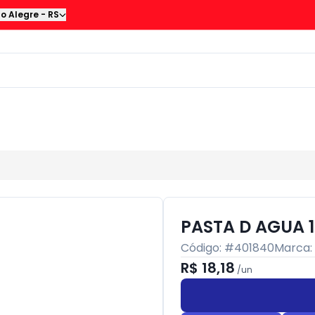
to Alegre
-
RS
PASTA D AGUA 
Código: #
401840
Marca:
R$ 18,18
/
un