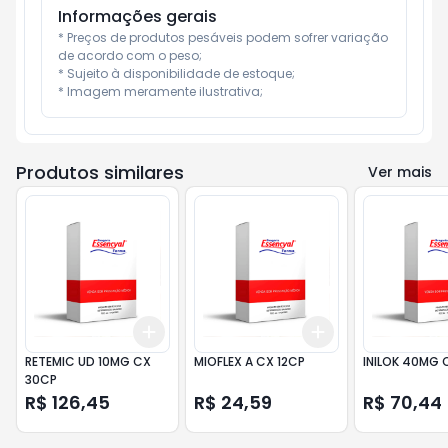
Informações gerais
* Preços de produtos pesáveis podem sofrer variação 
de acordo com o peso;

* Sujeito à disponibilidade de estoque;

* Imagem meramente ilustrativa;
Produtos similares
Ver mais
Add
Add
+
3
+
5
+
10
+
3
+
5
+
10
RETEMIC UD 10MG CX
MIOFLEX A CX 12CP
INILOK 40MG 
30CP
R$ 126,45
R$ 24,59
R$ 70,44