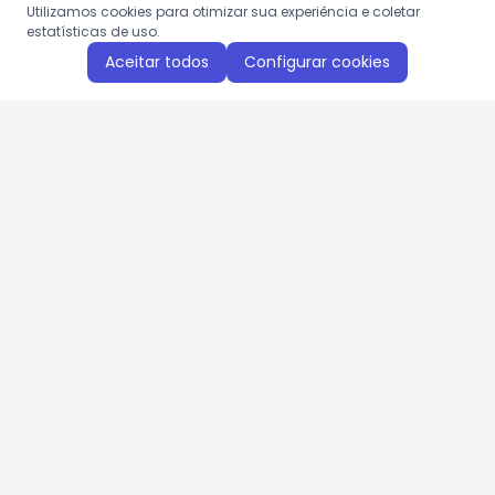
Utilizamos cookies para otimizar sua experiência e coletar
estatísticas de uso.
Aceitar todos
Configurar cookies
Aproveite as nossas promoções!
Cadastre seu e-mail e receba ofertas exclusivas.
QUERO RECEBER