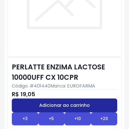
PERLATTE ENZIMA LACTOSE
10000UFF CX 10CPR
Código: #
401440
Marca:
EUROFARMA
R$ 19,05
Adicionar ao carrinho
Subtotal:
R$ 0
+
3
+
5
+
10
+
20