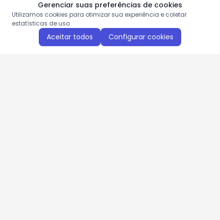
Gerenciar suas preferências de cookies
Utilizamos cookies para otimizar sua experiência e coletar
estatísticas de uso.
Aceitar todos
Configurar cookies
Aproveite as nossas promoções!
Cadastre seu e-mail e receba ofertas exclusivas.
QUERO RECEBER