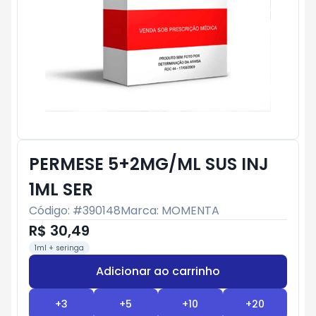
PERMESE 5+2MG/ML SUS INJ
1ML SER
Código: #
390148
Marca:
MOMENTA
R$ 30,49
1ml + seringa
Adicionar ao carrinho
Subtotal:
R$ 0
+
3
+
5
+
10
+
20