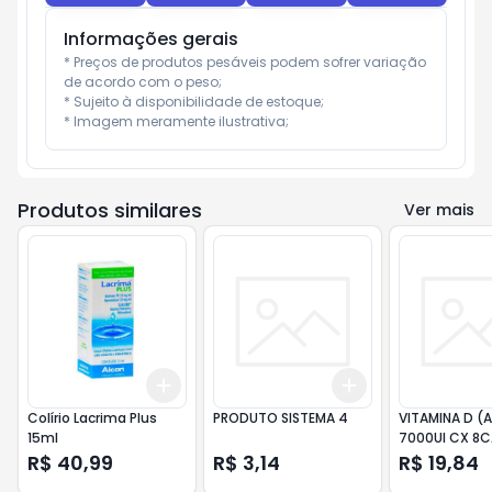
Informações gerais
* Preços de produtos pesáveis podem sofrer variação 
de acordo com o peso;

* Sujeito à disponibilidade de estoque;

* Imagem meramente ilustrativa;
Produtos similares
Ver mais
Add
Add
+
3
+
5
+
10
+
3
+
5
+
10
Colírio Lacrima Plus
PRODUTO SISTEMA 4
VITAMINA D (A
15ml
7000UI CX 8C
R$ 40,99
R$ 3,14
R$ 19,84