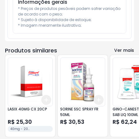
Informações gerais
* Preços de produtos pesáveis podem sofrer variação 
de acordo com o peso;

* Sujeito à disponibilidade de estoque;

* Imagem meramente ilustrativa;
Produtos similares
Ver mais
Add
Add
+
3
+
5
+
10
+
3
+
5
+
10
LASIX 40MG CX 20CP
SORINE SSC SPRAY FR
GINO-CANEST
50ML
SAB LIQ 100ML
R$ 25,30
R$ 30,53
R$ 62,24
40mg - 20
comprimidos