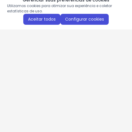
Gerenciar suas preferências de cookies
Utilizamos cookies para otimizar sua experiência e coletar
estatísticas de uso.
Aceitar todos
Configurar cookies
Aproveite as nossas promoções!
Cadastre seu e-mail e receba ofertas exclusivas.
QUERO RECEBER