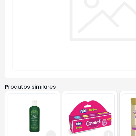
Produtos similares
Add
Add
+
3
+
5
+
10
+
3
+
5
+