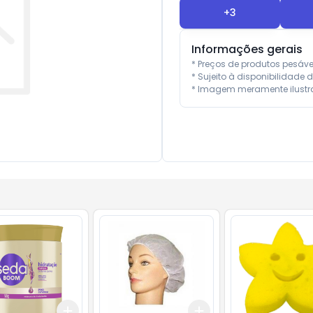
+
3
Informações gerais
* Preços de produtos pesáv
* Sujeito à disponibilidade d
* Imagem meramente ilustra
Add
Add
10
+
3
+
5
+
10
+
3
+
5
+
10