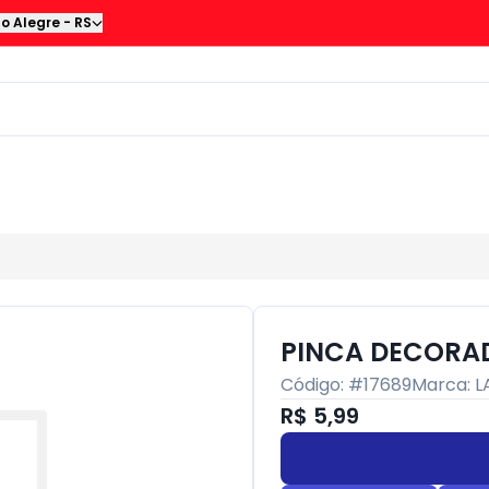
to Alegre
-
RS
PINCA DECORADA
Código: #
17689
Marca:
L
R$ 5,99