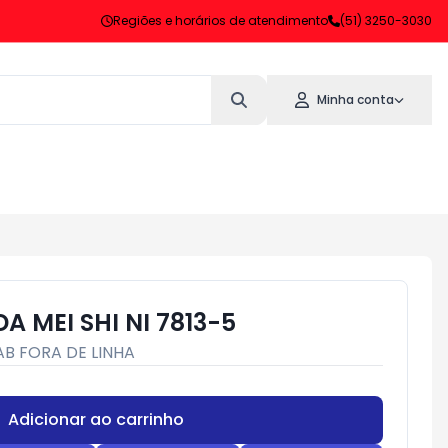
Regiões e horários de atendimento
(51) 3250-3030
Minha conta
 MEI SHI NI 7813-5
AB FORA DE LINHA
Adicionar ao carrinho
Subtotal:
R$ 0,00