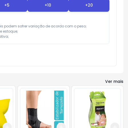
+
5
+
10
+
20
eis podem sofrer variação de acordo com o peso;

e estoque;

tiva;
Ver mais
Add
Add
Add
+
3
+
5
+
10
+
3
+
5
+
10
+
3