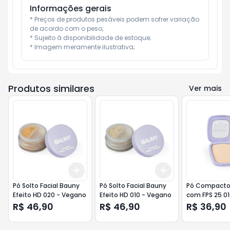
Informações gerais
* Preços de produtos pesáveis podem sofrer variação 
de acordo com o peso;

* Sujeito à disponibilidade de estoque;

* Imagem meramente ilustrativa;
Produtos similares
Ver mais
Add
Add
+
3
+
5
+
10
+
3
+
5
+
10
Pó Solto Facial Bauny
Pó Solto Facial Bauny
Pó Compacto 
Efeito HD 020 - Vegano
Efeito HD 010 - Vegano
com FPS 25 0
10g
R$ 46,90
R$ 46,90
R$ 36,90