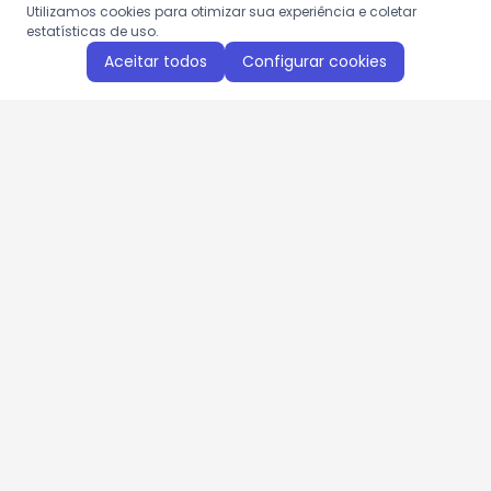
Utilizamos cookies para otimizar sua experiência e coletar
estatísticas de uso.
Aceitar todos
Configurar cookies
Aproveite as nossas promoções!
Cadastre seu e-mail e receba ofertas exclusivas.
QUERO RECEBER