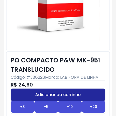
PO COMPACTO P&W MK-951
TRANSLUCIDO
Código: #
388228
Marca:
LAB FORA DE LINHA
R$ 24,90
Adicionar ao carrinho
Subtotal:
R$ 0
+
3
+
5
+
10
+
20