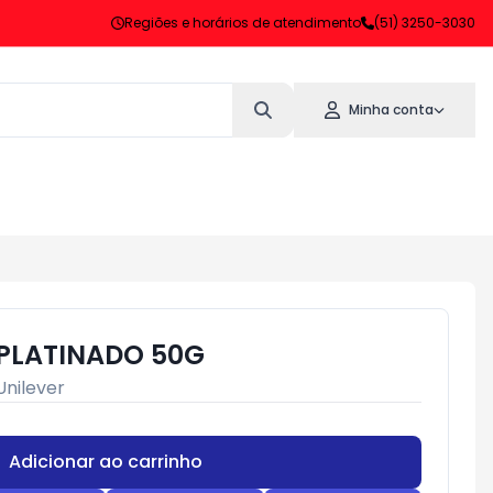
Regiões e horários de atendimento
(51) 3250-3030
Minha conta
PLATINADO 50G
Unilever
Adicionar ao carrinho
Subtotal:
R$ 0,00