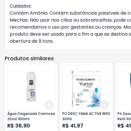
Cuidados:

Contém Amônia. Contém substâncias passíveis de cau
Mechas. Não usar nos cílios ou sobrancelhas, pode c
recomendamos o uso por gestantes ou crianças. Mante
produto deve ser usado para o fim a que se destina
abertura de 9 tons.
Produtos similares
Add
Add
+
3
+
5
+
10
+
3
+
5
+
Água Oxigenada Cremosa
PO DESC YAMA ACTIVE REFIL
Pó Desc
20vol 900ml
300G
Refil 3
R$ 36,90
R$ 41,97
R$ 4