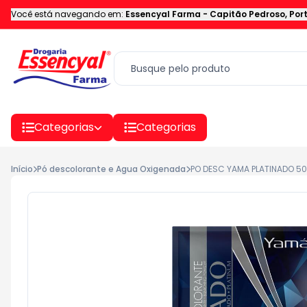
Você está navegando em:
Essencyal Farma
-
Capitão Pedroso
,
Por
Categorias
Categorias
Início
Pó descolorante e Agua Oxigenada
PO DESC YAMA PLATINADO 5