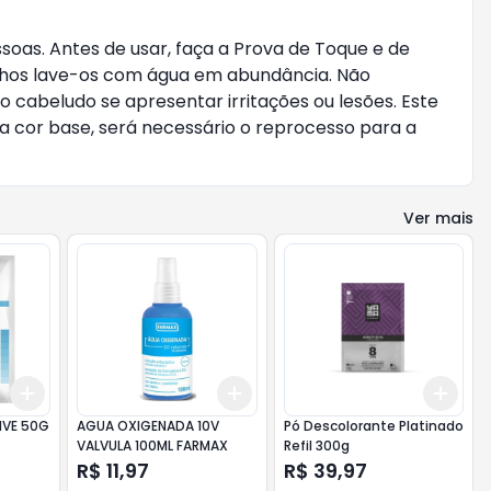
as. Antes de usar, faça a Prova de Toque e de 
olhos lave-os com água em abundância. Não 
cabeludo se apresentar irritações ou lesões. Este 
cor base, será necessário o reprocesso para a 
Ver mais
Add
Add
Add
+
3
+
5
+
10
+
3
+
5
+
10
+
3
IVE 50G
AGUA OXIGENADA 10V
Pó Descolorante Platinado
VALVULA 100ML FARMAX
Refil 300g
R$ 11,97
R$ 39,97