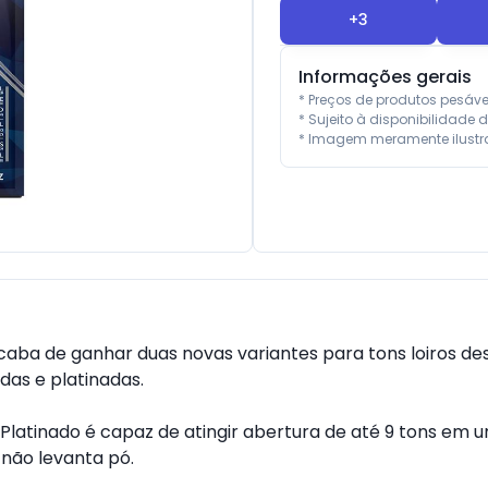
+
3
Informações gerais
* Preços de produtos pesáv
* Sujeito à disponibilidade d
* Imagem meramente ilustra
aba de ganhar duas novas variantes para tons loiros de
as e platinadas.

atinado é capaz de atingir abertura de até 9 tons em uma
não levanta pó.
