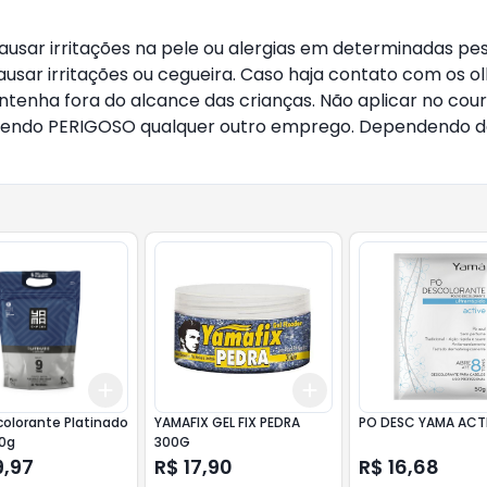
sar irritações na pele ou alergias em determinadas pesso
ausar irritações ou cegueira. Caso haja contato com os 
nha fora do alcance das crianças. Não aplicar no couro 
 sendo PERIGOSO qualquer outro emprego. Dependendo da 
Add
Add
10
+
3
+
5
+
10
+
3
+
5
+
10
olorante Platinado
YAMAFIX GEL FIX PEDRA
PO DESC YAMA ACT
00g
300G
9,97
R$ 17,90
R$ 16,68