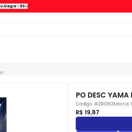
to Alegre
-
RS
0G
PO DESC YAMA 
Código: #
391063
Marca:
R$ 19,87