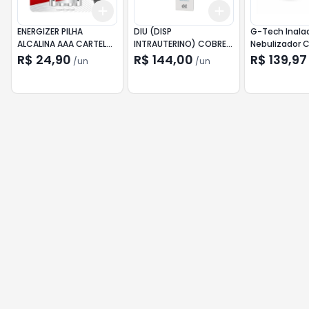
Add
Add
+
3
+
5
+
10
+
3
+
5
+
10
ENERGIZER PILHA
DIU (DISP
G-Tech Inala
ALCALINA AAA CARTELA
INTRAUTERINO) COBRE
Nebulizador
4UN
ANDALAN CLASSIC DKT
DC1
R$ 24,90
R$ 144,00
R$ 139,97
/
un
/
un