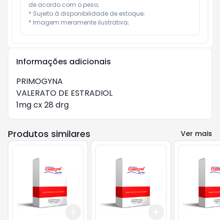
de acordo com o peso;

* Sujeito à disponibilidade de estoque;

* Imagem meramente ilustrativa;
Informações adicionais
PRIMOGYNA

VALERATO DE ESTRADIOL

1mg cx 28 drg
Produtos similares
Ver mais
Add
Add
+
3
+
5
+
10
+
3
+
5
+
10