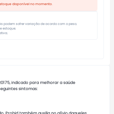
estoque disponível no momento.
eis podem sofrer variação de acordo com o peso;

e estoque;

tiva;
R0175, indicado para melhorar a saúde
seguintes sintomas:
, Probid também auxilia no alívio daqueles