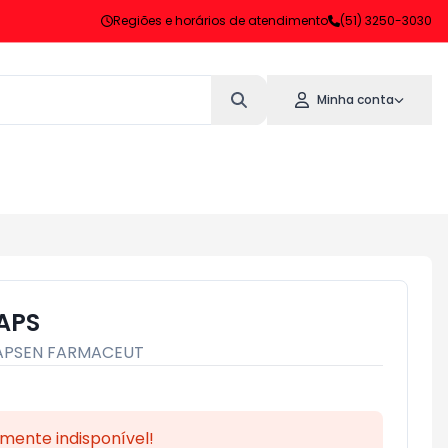
Regiões e horários de atendimento
(51) 3250-3030
Minha conta
APS
APSEN FARMACEUT
mente indisponível!