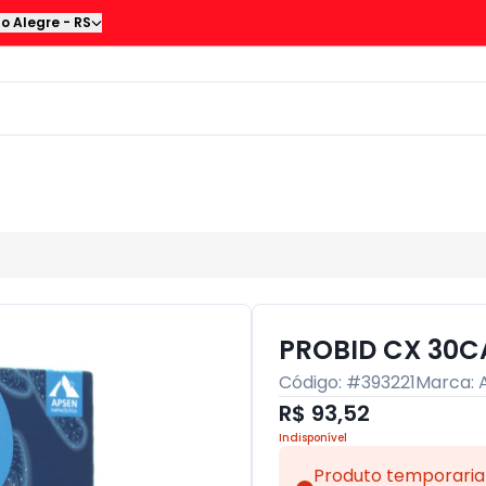
to Alegre
-
RS
PROBID CX 30C
Código: #
393221
Marca:
R$ 93,52
Indisponível
Produto temporaria