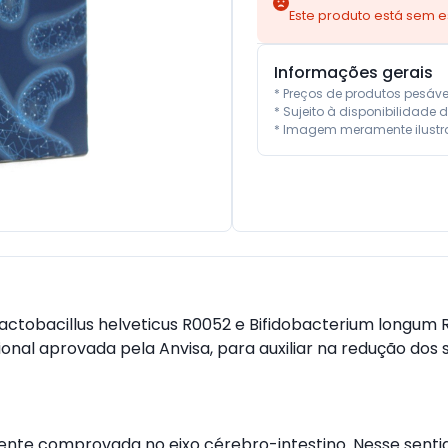
Este produto está sem 
Informações gerais
* Preços de produtos pesáv
* Sujeito à disponibilidade d
* Imagem meramente ilustra
ctobacillus helveticus R0052 e Bifidobacterium longum 
cional aprovada pela Anvisa, para auxiliar na redução dos 
te comprovada no eixo cérebro-intestino. Nesse sentido