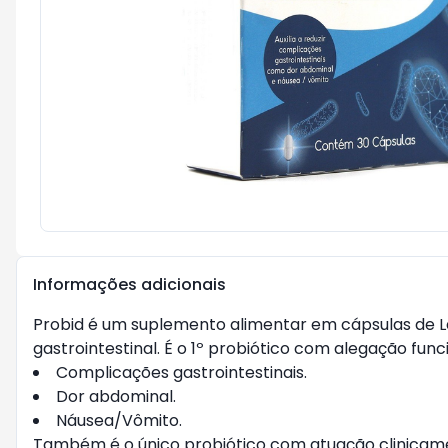
Informações adicionais
Probid é um suplemento alimentar em cápsulas de La
gastrointestinal. É o 1º probiótico com alegação fun
Complicações gastrointestinais.
Dor abdominal.
Náusea/Vômito.
Também é o único probiótico com atuação clinicamen