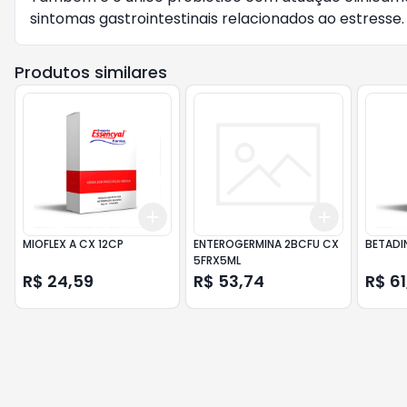
sintomas gastrointestinais relacionados ao estresse.
Produtos similares
Add
Add
+
3
+
5
+
10
+
3
+
5
+
MIOFLEX A CX 12CP
ENTEROGERMINA 2BCFU CX
BETADI
5FRX5ML
R$ 24,59
R$ 53,74
R$ 61