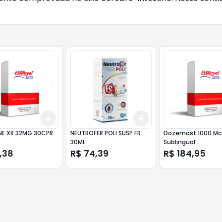
Add
Add
10
+
3
+
5
+
10
+
3
+
5
+
10
NE XR 32MG 30CPR
NEUTROFER POLI SUSP FR
Dozemast 1000 Mc
30ML
Sublingual
60comprimidos
,38
R$ 74,39
R$ 184,95