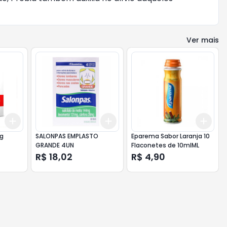
Ver mais
Add
Add
Add
+
3
+
5
+
10
+
3
+
5
+
10
+
3
g
SALONPAS EMPLASTO
Eparema Sabor Laranja 10
GRANDE 4UN
Flaconetes de 10mlML
R$ 18,02
R$ 4,90