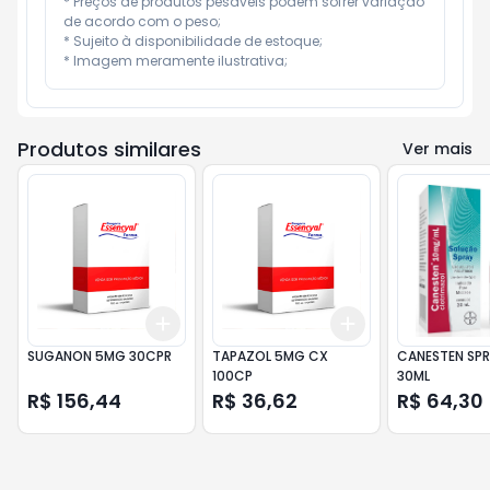
* Preços de produtos pesáveis podem sofrer variação 
de acordo com o peso;

* Sujeito à disponibilidade de estoque;

* Imagem meramente ilustrativa;
Produtos similares
Ver mais
Add
Add
+
3
+
5
+
10
+
3
+
5
+
10
SUGANON 5MG 30CPR
TAPAZOL 5MG CX
CANESTEN SPR
100CP
30ML
R$ 156,44
R$ 36,62
R$ 64,30