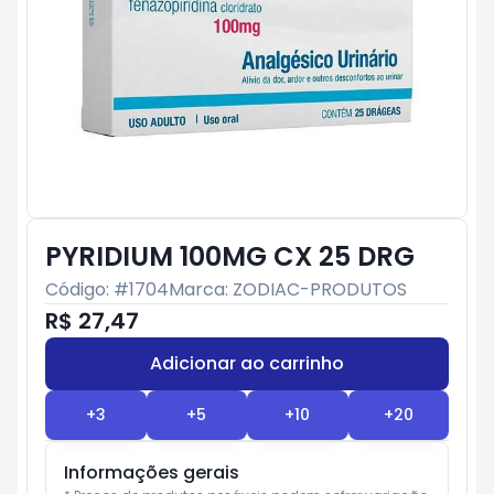
PYRIDIUM 100MG CX 25 DRG
Código: #
1704
Marca:
ZODIAC-PRODUTOS
R$ 27,47
Adicionar ao carrinho
Subtotal:
R$ 0
+
3
+
5
+
10
+
20
Informações gerais