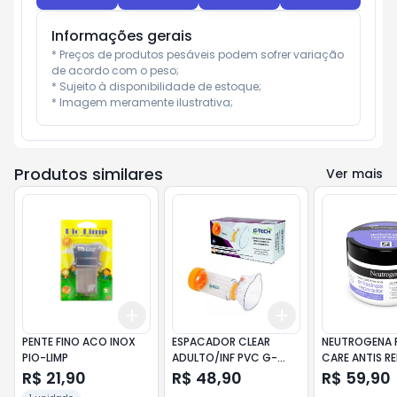
Informações gerais
* Preços de produtos pesáveis podem sofrer variação 
de acordo com o peso;

* Sujeito à disponibilidade de estoque;

* Imagem meramente ilustrativa;
Produtos similares
Ver mais
Add
Add
+
3
+
5
+
10
+
3
+
5
+
10
PENTE FINO ACO INOX
ESPACADOR CLEAR
NEUTROGENA 
PIO-LIMP
ADULTO/INF PVC G-
CARE ANTIS RE
TECH
R$ 21,90
R$ 48,90
R$ 59,90