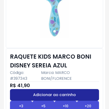
RAQUETE KIDS MARCO BONI
DISNEY SEREIA AZUL
Código:
Marca:
MARCO
#
397343
BONI/FLORENCE
R$ 41,90
Adicionar ao carrinho
Subtotal:
R$ 0
+
3
+
5
+
10
+
20