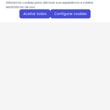
Utilizamos cookies para otimizar sua experiência e coletar
estatísticas de uso.
Aceitar todos
Configurar cookies
Aproveite as nossas promoções!
Cadastre seu e-mail e receba ofertas exclusivas.
QUERO RECEBER