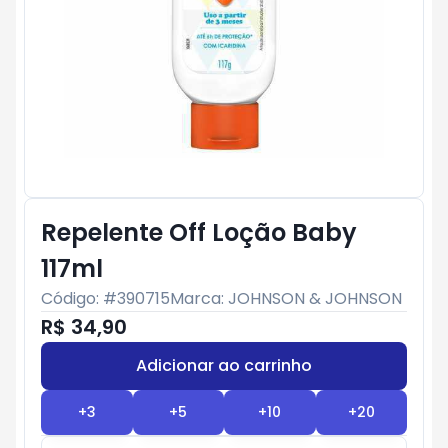
Repelente Off Loção Baby
117ml
Código: #
390715
Marca:
JOHNSON & JOHNSON
R$ 34,90
Adicionar ao carrinho
Subtotal:
R$ 0
+
3
+
5
+
10
+
20