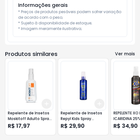
Informações gerais
* Preços de produtos pesáveis podem sofrer variação 
de acordo com o peso;

* Sujeito à disponibilidade de estoque;

* Imagem meramente ilustrativa;
Produtos similares
Ver mais
Add
Add
+
3
+
5
+
10
+
3
+
5
+
10
Repelente de Insetos
Repelente de Insetos
REPELENTE XO
Moskitoff Adulto Spray
Repyl Kids Spray
ICARIDINA 25
com 100ml
C/DEET 100ml
100ML
R$ 17,97
R$ 29,90
R$ 34,90