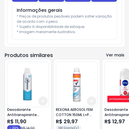
Informações gerais
* Preços de produtos pesáveis podem sofrer variação 
de acordo com o peso;

* Sujeito à disponibilidade de estoque;

* Imagem meramente ilustrativa;
Produtos similares
Ver mais
Add
Add
+
3
+
5
+
10
+
3
+
5
+
10
Desodorante
REXONA AEROSOL FEM
Desodorante
Antitranspirante
COTTON 150ML L+P
Antitranspira
Monange Aerossol
MENOS
Roll on Dry C
R$ 11,90
R$ 29,97
R$ 12,97
Sensivel 150ml
50ml
R$ 14,90
-
20
%
148 Grama(s)