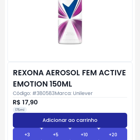
REXONA AEROSOL FEM ACTIVE
EMOTION 150ML
Código: #
380583
Marca:
Unilever
R$ 17,90
175ml
Adicionar ao carrinho
Subtotal:
R$ 0
+
3
+
5
+
10
+
20