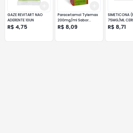
Add
Add
+
3
+
5
+
10
+
3
+
5
+
10
GAZE REVITART NAO
Paracetamol Tylemax
SIMETICONA 
ADERENTE 10UN
200mg/ml Sabor
75MG/ML CERE
Tutti-Frutti Frasco
AIRELA
R$ 4,75
R$ 8,09
R$ 8,71
15ml