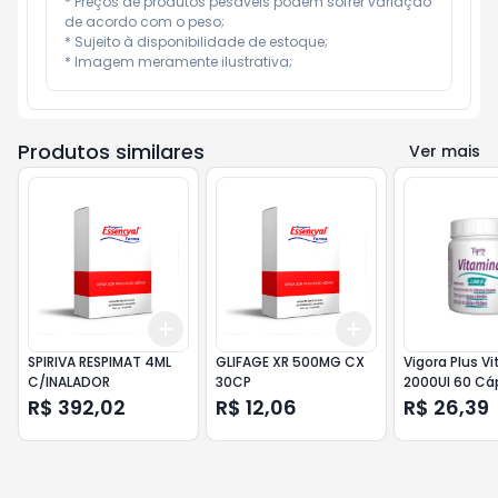
* Preços de produtos pesáveis podem sofrer variação 
de acordo com o peso;

* Sujeito à disponibilidade de estoque;

* Imagem meramente ilustrativa;
Produtos similares
Ver mais
Add
Add
+
3
+
5
+
10
+
3
+
5
+
10
SPIRIVA RESPIMAT 4ML
GLIFAGE XR 500MG CX
Vigora Plus V
C/INALADOR
30CP
2000UI 60 Cá
R$ 392,02
R$ 12,06
R$ 26,39