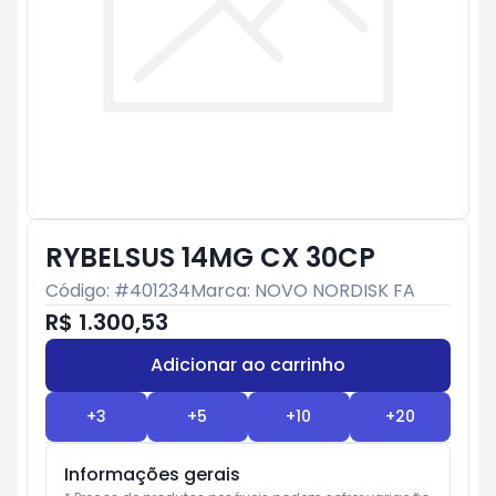
RYBELSUS 14MG CX 30CP
Código: #
401234
Marca:
NOVO NORDISK FA
R$ 1.300,53
Adicionar ao carrinho
Subtotal:
R$ 0
+
3
+
5
+
10
+
20
Informações gerais