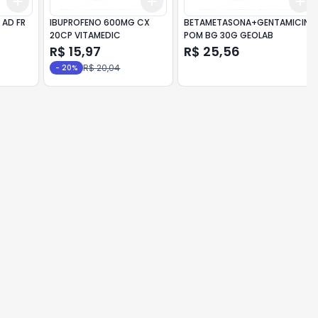
Add
Add
Add
+
3
+
5
+
10
+
3
+
5
+
10
AD FR
IBUPROFENO 600MG CX
BETAMETASONA+GENTAMICINA
20CP VITAMEDIC
POM BG 30G GEOLAB
R$ 15,97
R$ 25,56
R$ 20,04
-
20
%