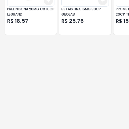
Add
Add
+
3
+
5
+
10
+
3
+
5
+
PREDNISONA 20MG CX 10CP
BETAISTINA 16MG 30CP
PROMET
LEGRAND
GEOLAB
20CP T
R$ 18,57
R$ 25,76
R$ 15