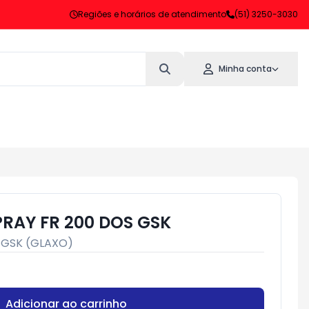
Regiões e horários de atendimento
(51) 3250-3030
Minha conta
RAY FR 200 DOS GSK
:
GSK (GLAXO)
Adicionar ao carrinho
Subtotal:
R$ 0,00