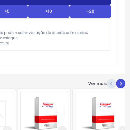
+
5
+
10
+
20
eis podem sofrer variação de acordo com o peso;

e estoque;

tiva;
Ver mais