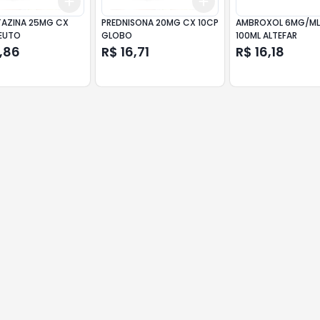
Add
Add
10
+
3
+
5
+
10
+
3
+
5
+
10
AZINA 25MG CX
PREDNISONA 20MG CX 10CP
AMBROXOL 6MG/ML 
EUTO
GLOBO
100ML ALTEFAR
,86
R$ 16,71
R$ 16,18