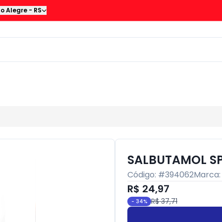
to Alegre
-
RS
SALBUTAMOL SP
Código: #
394062
Marca
R$ 24,97
R$ 37,71
-
34
%