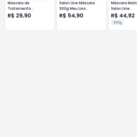
Mascara de
Salon Line Máscara
Máscara Mati
Tratamento
300g Meu Liso
Salon Line
Tresemmé Brilho
Matizadora Preto
#Todecacho
R$ 29,90
R$ 54,90
R$ 44,92
Lamelar 400g
Vermelha 30
300g