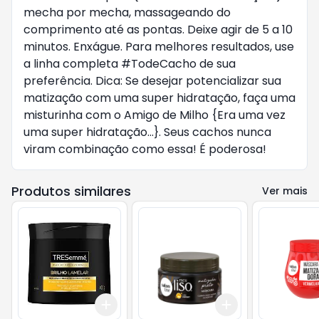
mecha por mecha, massageando do
comprimento até as pontas. Deixe agir de 5 a 10
minutos. Enxágue. Para melhores resultados, use
a linha completa #TodeCacho de sua
preferência. Dica: Se desejar potencializar sua
matização com uma super hidratação, faça uma
misturinha com o Amigo de Milho {Era uma vez
uma super hidratação...}. Seus cachos nunca
viram combinação como essa! É poderosa!
Produtos similares
Ver mais
Add
Add
+
3
+
5
+
10
+
3
+
5
+
10