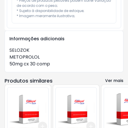
* Preços de produtos pesáveis podem sofrer variação 
de acordo com o peso;

* Sujeito à disponibilidade de estoque;

* Imagem meramente ilustrativa;
Informações adicionais
SELOZOK

METOPROLOL

50mg cx 30 comp
Produtos similares
Ver mais
Add
Add
+
3
+
5
+
10
+
3
+
5
+
10