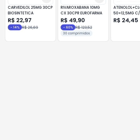
CARVEDILOL 25MG 30CP
RIVAROXABANA 10MG
ATENOLOL+CL
BIOSINTETICA
CX 30CPR EUROFARMA
50+12,5MG C
R$ 22,97
R$ 49,90
R$ 24,45
R$ 26,69
R$ 123,52
-
14
%
-
60
%
30 comprimidos