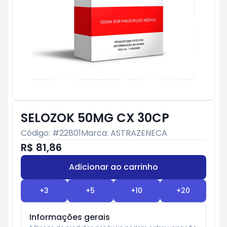
SELOZOK 50MG CX 30CP
Código: #
22801
Marca:
ASTRAZENECA
R$ 81,86
Adicionar ao carrinho
Subtotal:
R$ 0
+
3
+
5
+
10
+
20
Informações gerais