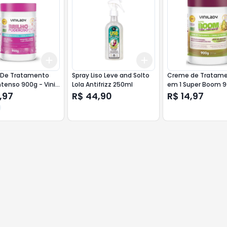
Add
Add
10
+
3
+
5
+
10
+
3
+
5
+
10
De Tratamento
Spray Liso Leve and Solto
Creme de Tratame
Intenso 900g - Vini
Lola Antifrizz 250ml
em 1 Super Boom 
Vini Lady
,97
R$ 44,90
R$ 14,97