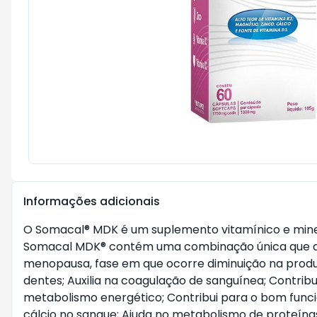
Informações adicionais
O Somacal® MDK é um suplemento vitamínico e mineral
Somacal MDK® contém uma combinação única que age
menopausa, fase em que ocorre diminuição na produç
dentes; Auxilia na coagulação de sanguínea; Contrib
metabolismo energético; Contribui para o bom funci
cálcio no sangue; Ajuda no metabolismo de proteínas 