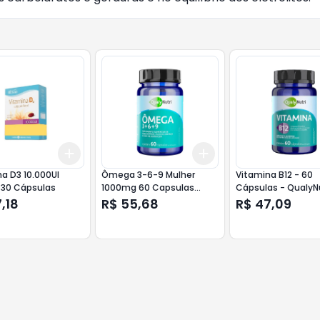
Add
Add
10
+
3
+
5
+
10
+
3
+
5
+
10
a D3 10.000UI
Ômega 3-6-9 Mulher
Vitamina B12 - 60
 30 Cápsulas
1000mg 60 Capsulas
Cápsulas - QualyNu
Qualynutri
,18
R$ 55,68
R$ 47,09