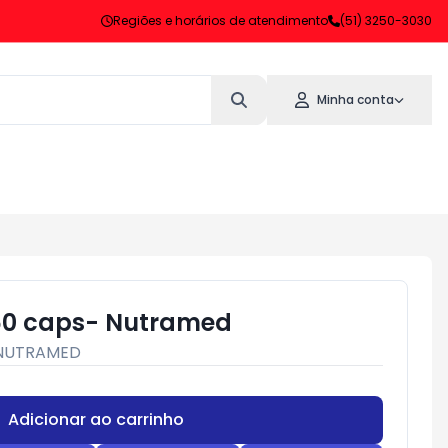
Regiões e horários de atendimento
(51) 3250-3030
Minha conta
0 caps- Nutramed
NUTRAMED
Adicionar ao carrinho
Subtotal:
R$ 0,00