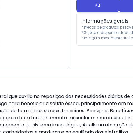
+
3
Informações gerais
* Preços de produtos pesáv
* Sujeito à disponibilidade d
* Imagem meramente ilustra
 que auxilia na reposição das necessidades diárias de cá
 para beneficiar a saúde óssea, principalmente em mu
ão de hormônios sexuais femininos. Principais Benefício
ui para o bom funcionamento muscular e neuromuscular; Au
onamento do sistema imunológico; Auxilia na absorção de
carboidratos e gorduras e no equilíbrio dos eletrólitos.