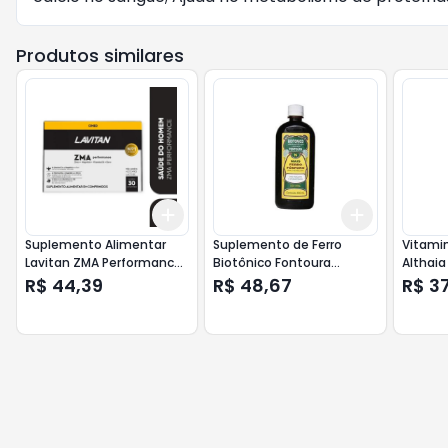
Produtos similares
Add
Add
+
3
+
5
+
10
+
3
+
5
+
Suplemento Alimentar
Suplemento de Ferro
Vitamin
Lavitan ZMA Performance
Biotônico Fontoura
Althaia
30 Comprimidos
Original 400ml
R$ 44,39
R$ 48,67
R$ 37