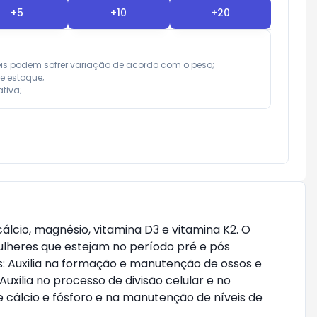
+
5
+
10
+
20
eis podem sofrer variação de acordo com o peso;

e estoque;

tiva;
lcio, magnésio, vitamina D3 e vitamina K2. O
lheres que estejam no período pré e pós
s: Auxilia na formação e manutenção de ossos e
xilia no processo de divisão celular e no
 cálcio e fósforo e na manutenção de níveis de