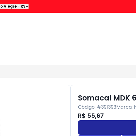
to Alegre
-
RS
Somacal MDK 6
Código: #
391393
Marca:
R$ 55,67