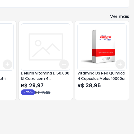
Ver mais
Add
Add
Add
+
3
+
5
+
10
+
3
+
5
+
10
+
3
Delumi Vitamina D 50.000
Vitamina D3 Neo Quimica
tri
UI Caixa com 4
4 Capsulas Moles 10000ui
Comprimidos
R$ 29,97
R$ 38,95
R$ 40,22
-
25
%