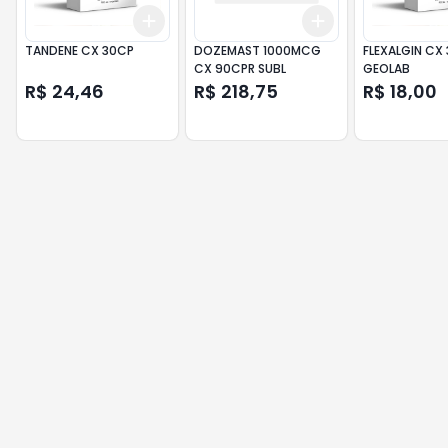
Add
Add
+
3
+
5
+
10
+
3
+
5
+
10
TANDENE CX 30CP
DOZEMAST 1000MCG
FLEXALGIN CX
CX 90CPR SUBL
GEOLAB
R$ 24,46
R$ 218,75
R$ 18,00