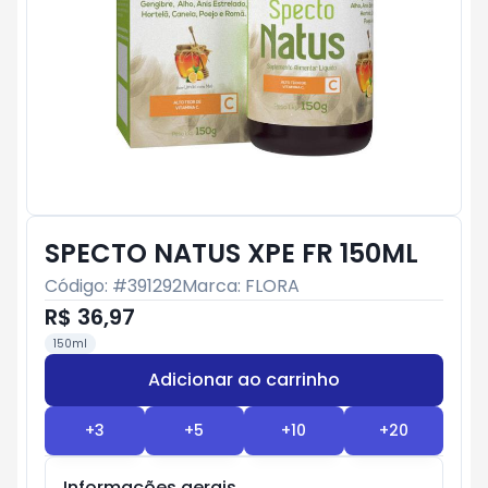
SPECTO NATUS XPE FR 150ML
Código: #
391292
Marca:
FLORA
R$ 36,97
150ml
Adicionar ao carrinho
Subtotal:
R$ 0
+
3
+
5
+
10
+
20
Informações gerais