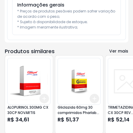
Informações gerais
* Preços de produtos pesáveis podem sofrer variação 
de acordo com o peso;

* Sujeito à disponibilidade de estoque;

* Imagem meramente ilustrativa;
Produtos similares
Ver mais
Add
Add
+
3
+
5
+
10
+
3
+
5
+
10
ALOPURINOL 300MG CX
Gliclazida 60mg 30
TRIMETAZIDIN
30CP NOVARTIS
comprimidos Pharlab
CX 30CP REV
Genérico
BIOSINTETICA
R$ 34,61
R$ 51,37
R$ 52,14