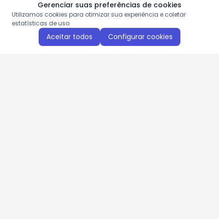
Gerenciar suas preferências de cookies
Utilizamos cookies para otimizar sua experiência e coletar
estatísticas de uso.
Aceitar todos
Configurar cookies
Aproveite as nossas promoções!
Cadastre seu e-mail e receba ofertas exclusivas.
QUERO RECEBER