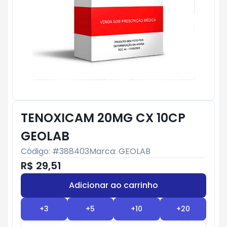
TENOXICAM 20MG CX 10CP
GEOLAB
Código: #
388403
Marca:
GEOLAB
R$ 29,51
Adicionar ao carrinho
Subtotal:
R$ 0
+
3
+
5
+
10
+
20