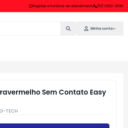
Regiões e horários de atendimento
(51) 3250-3030
Minha conta
fravermelho Sem Contato Easy
G-TECH