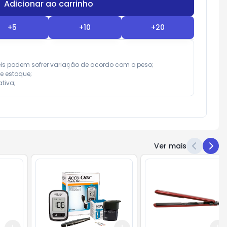
Adicionar ao carrinho
Subtotal:
R$ 0,00
+
5
+
10
+
20
eis podem sofrer variação de acordo com o peso;

e estoque;

tiva;
Ver mais