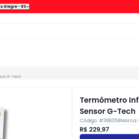
to Alegre
-
RS
sor G-Tech
Termômetro In
Sensor G-Tech
Código: #
399359
Marca:
R$ 229,97