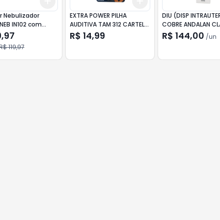
Add
Add
10
+
3
+
5
+
10
+
3
+
5
+
10
r Nebulizador
EXTRA POWER PILHA
DIU (DISP INTRAUTE
NEB IN102 com
AUDITIVA TAM 312 CARTELA
COBRE ANDALAN CL
SB (sem
6UN
DKT
9,97
R$ 14,99
R$ 144,00
/
un
ador)
R$ 119,97