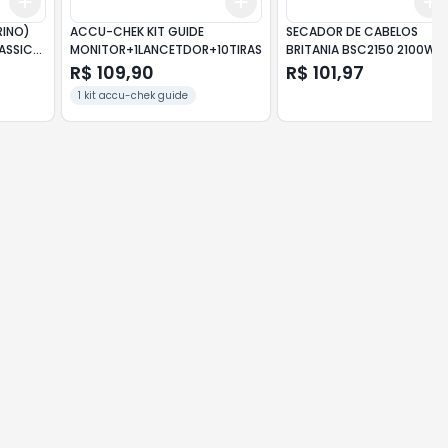
Add
Add
Add
+
3
+
5
+
10
+
3
+
5
+
10
RINO)
ACCU-CHEK KIT GUIDE
SECADOR DE CABELOS
ASSIC
MONITOR+1LANCETDOR+10TIRAS
BRITANIA BSC2150 2100W
BIV
R$ 109,90
R$ 101,97
1 kit accu-chek guide