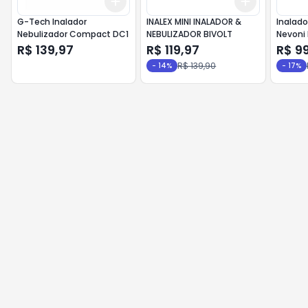
Add
Add
+
3
+
5
+
10
+
3
+
5
+
G-Tech Inalador
INALEX MINI INALADOR &
Inalado
Nebulizador Compact DC1
NEBULIZADOR BIVOLT
Nevoni 
Cabo U
R$ 139,97
R$ 119,97
R$ 9
carreg
R$ 139,90
-
14
%
-
17
%