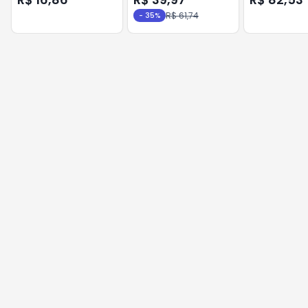
R$ 61,74
-
35
%