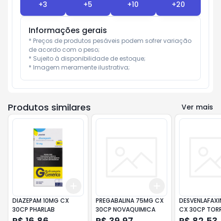
+
3
+
5
+
10
+
20
Informações gerais
* Preços de produtos pesáveis podem sofrer variação 
de acordo com o peso;

* Sujeito à disponibilidade de estoque;

* Imagem meramente ilustrativa;
Produtos similares
Ver mais
Add
Add
+
3
+
5
+
10
+
3
+
5
+
10
DIAZEPAM 10MG CX
PREGABALINA 75MG CX
DESVENLAFAXI
30CP PHARLAB
30CP NOVAQUIMICA
CX 30CP TOR
R$ 16,86
R$ 39,97
R$ 82,53