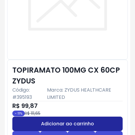
TOPIRAMATO 100MG CX 60CP
ZYDUS
Código:
Marca:
ZYDUS HEALTHCARE
#
395193
LIMITED
R$ 99,87
R$ 111,65
-
11
%
Adicionar ao carrinho
Subtotal:
R$ 0