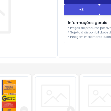
+
3
Informações gerais
* Preços de produtos pesáv
* Sujeito à disponibilidade d
* Imagem meramente ilustra
Add
Add
10
+
3
+
5
+
10
+
3
+
5
+
10