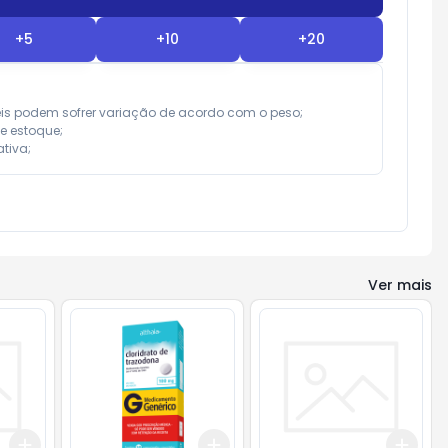
+
5
+
10
+
20
eis podem sofrer variação de acordo com o peso;

e estoque;

tiva;
Ver mais
Add
Add
Add
+
3
+
5
+
10
+
3
+
5
+
10
+
3