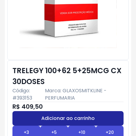
TRELEGY 100+62 5+25MCG CX
30DOSES
Código:
Marca:
GLAXOSMITKLINE -
#
393153
PERFUMARIA
R$ 409,50
Adicionar ao carrinho
Subtotal:
R$ 0
+
3
+
5
+
10
+
20