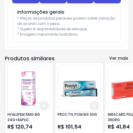
Informações gerais
* Preços de produtos pesáveis podem sofrer variação 
de acordo com o peso;

* Sujeito à disponibilidade de estoque;

* Imagem meramente ilustrativa;
Produtos similares
Ver mais
Add
Add
+
3
+
5
+
10
+
3
+
5
+
10
HYALUFEM 5MG BG
PROCTYL POM BG 30G
IMESCARD PIL
24G+8APLIC
36DRG
R$ 120,74
R$ 101,54
R$ 41,84