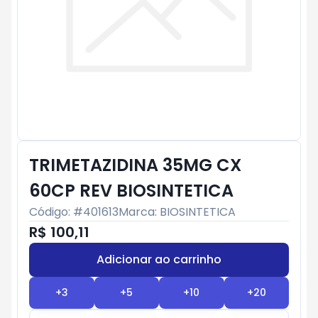
TRIMETAZIDINA 35MG CX
60CP REV BIOSINTETICA
Código: #
401613
Marca:
BIOSINTETICA
R$ 100,11
Adicionar ao carrinho
Subtotal:
R$ 0
+
3
+
5
+
10
+
20