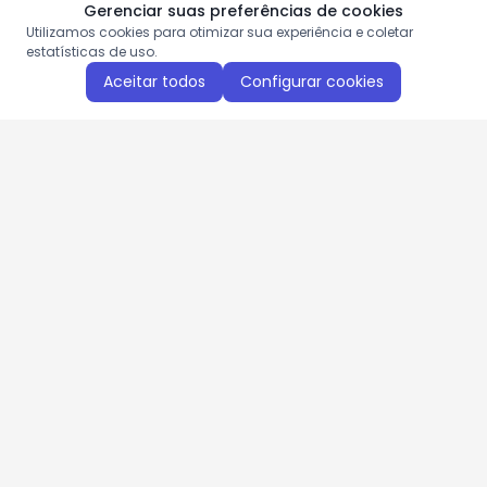
Gerenciar suas preferências de cookies
Utilizamos cookies para otimizar sua experiência e coletar
estatísticas de uso.
Aceitar todos
Configurar cookies
Aproveite as nossas promoções!
Cadastre seu e-mail e receba ofertas exclusivas.
QUERO RECEBER