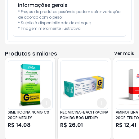
Informações gerais
* Preços de produtos pesáveis podem sofrer variação 
de acordo com o peso;

* Sujeito à disponibilidade de estoque;

* Imagem meramente ilustrativa;
Produtos similares
Ver mais
Add
Add
+
3
+
5
+
10
+
3
+
5
+
10
SIMETICONA 40MG CX
NEOMICINA+BACITRACINA
AMINOFILIN
20CP MEDLEY
POM BG 50G MEDLEY
20CP TEUTO
R$ 14,08
R$ 26,01
R$ 12,41