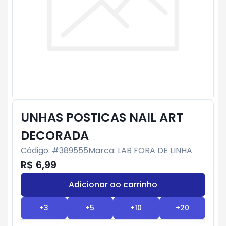
UNHAS POSTICAS NAIL ART
DECORADA
Código: #
389555
Marca:
LAB FORA DE LINHA
R$ 6,99
Adicionar ao carrinho
Subtotal:
R$ 0
+
3
+
5
+
10
+
20