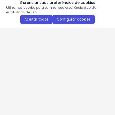
Gerenciar suas preferências de cookies
Utilizamos cookies para otimizar sua experiência e coletar
estatísticas de uso.
Aceitar todos
Configurar cookies
Aproveite as nossas promoções!
Cadastre seu e-mail e receba ofertas exclusivas.
QUERO RECEBER