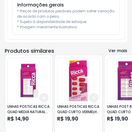
Informações gerais
* Preços de produtos pesáveis podem sofrer variação 
de acordo com o peso;

* Sujeito à disponibilidade de estoque;

* Imagem meramente ilustrativa;
Produtos similares
Ver mais
Add
Add
+
3
+
5
+
10
+
3
+
5
+
10
UNHAS POSTICAS RICCA
UNHAS POSTICAS RICCA
UNHAS POST 
QUAD MEDIA NATURAL
QUAD CURTO VERMELHA
QUAD CURTO
24UN
24UN
SONHO 24UN
R$ 14,90
R$ 19,90
R$ 19,90