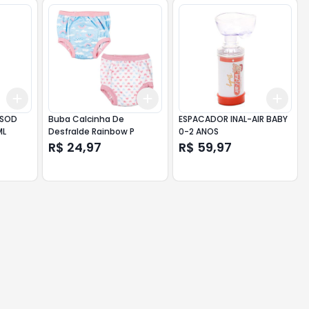
Add
Add
Add
+
3
+
5
+
10
+
3
+
5
+
10
+
3
ESOD
Buba Calcinha De
ESPACADOR INAL-AIR BABY
ML
Desfralde Rainbow P
0-2 ANOS
R$ 24,97
R$ 59,97