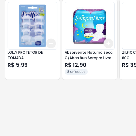
Add
Add
+
3
+
5
+
10
+
3
+
5
+
LOLLY PROTETOR DE
Absorvente Noturno Seca
ZILFIX 
TOMADA
C/Abas 8un Sempre Livre
80G
R$ 5,99
R$ 12,90
R$ 3
8 unidades