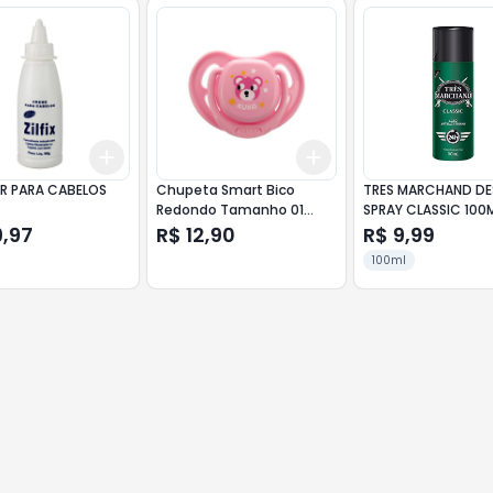
Add
Add
10
+
3
+
5
+
10
+
3
+
5
+
10
CR PARA CABELOS
Chupeta Smart Bico
TRES MARCHAND D
Redondo Tamanho 01
SPRAY CLASSIC 100
Rosa Kuka
9,97
R$ 12,90
R$ 9,99
100ml