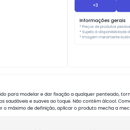
+
3
Informações gerais
* Preços de produtos pesáv
* Sujeito à disponibilidade d
* Imagem meramente ilustra
lvido para modelar e dar fixação a qualquer penteado, to
 saudáveis e suaves ao toque. Não contém álcool. Como u
r o máximo de definição, aplicar o produto mecha a mec