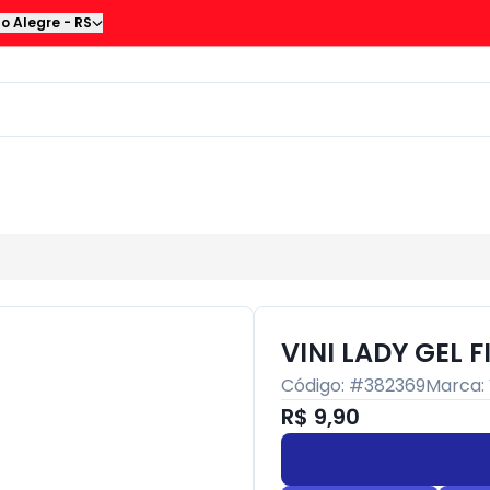
to Alegre
-
RS
VINI LADY GEL 
Código: #
382369
Marca:
R$ 9,90