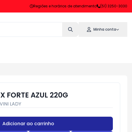
Regiões e horários de atendimento
(51) 3250-3030
Minha conta
FIX FORTE AZUL 220G
VINI LADY
Adicionar ao carrinho
Subtotal:
R$ 0,00