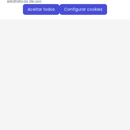
estatísticas de uso.
Aceitar todos
Configurar cookies
Aproveite as nossas promoções!
Cadastre seu e-mail e receba ofertas exclusivas.
QUERO RECEBER