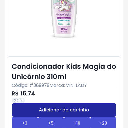
Condicionador Kids Magia do
Unicórnio 310ml
Código: #
389979
Marca:
VINI LADY
R$ 15,74
310ml
Adicionar ao carrinho
Subtotal:
R$ 0
+
3
+
5
+
10
+
20