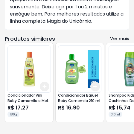
suavemente. Deixe agir por 1 ou 2 minutos e
enxágue bem. Para melhores resultados utilize a
linha completa Magia do Unicórnio.
Produtos similares
Ver mais
Add
Add
+
3
+
5
+
10
+
3
+
5
+
10
Condicionador Vini
Condicionador Baruel
Shampoo Kid
Baby Camomila e Mel
Baby Camomila 210 ml
Cachinhos De
180g
310ml
R$ 17,27
R$ 16,90
R$ 15,74
180g
310ml