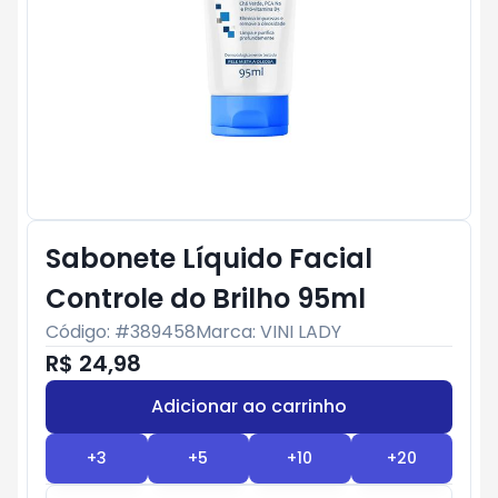
Sabonete Líquido Facial
Controle do Brilho 95ml
Código: #
389458
Marca:
VINI LADY
R$ 24,98
Adicionar ao carrinho
Subtotal:
R$ 0
+
3
+
5
+
10
+
20