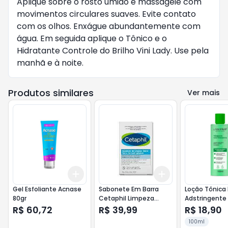
Aplique sobre o rosto úmido e massageie com
movimentos circulares suaves. Evite contato
com os olhos. Enxágue abundantemente com
água. Em seguida aplique o Tônico e o
Hidratante Controle do Brilho Vini Lady. Use pela
manhã e à noite.
Produtos similares
Ver mais
Add
Add
+
3
+
5
+
10
+
3
+
5
+
10
Gel Esfoliante Acnase
Sabonete Em Barra
Loção Tônica 
80gr
Cetaphil Limpeza
Adstringente
Suave 127g
R$ 60,72
R$ 39,99
R$ 18,90
100ml