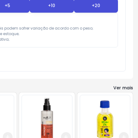
+
5
+
10
+
20
eis podem sofrer variação de acordo com o peso;

e estoque;

tiva;
Ver mais
Add
Add
Add
+
3
+
5
+
10
+
3
+
5
+
10
+
3