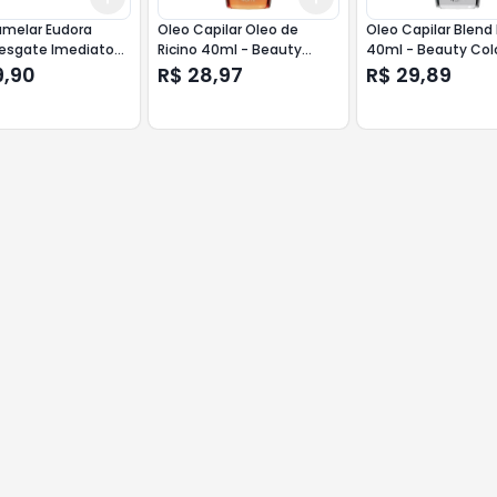
amelar Eudora
Oleo Capilar Oleo de
Oleo Capilar Blen
Resgate Imediato
Ricino 40ml - Beauty
40ml - Beauty Color
Color Elixir
9,90
R$ 28,97
R$ 29,89