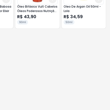
d Babosa
Óleo Bifásico Vult Cabelos
Oleo De Argan Oil 50ml -
 Elixir
Óleos Poderosos Nutrição
Lola
90ml
R$ 43,90
R$ 34,59
90ml
50ml