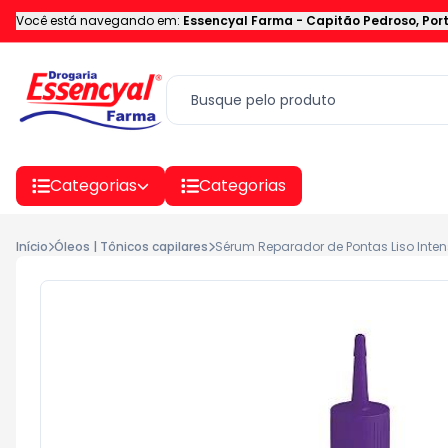
Você está navegando em:
Essencyal Farma
-
Capitão Pedroso
,
Por
Categorias
Categorias
Início
Óleos | Tônicos capilares
Sérum Reparador de Pontas Liso Inte