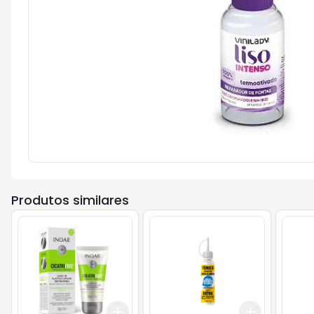
Produtos similares
Add
Add
+
3
+
5
+
10
+
3
+
5
+