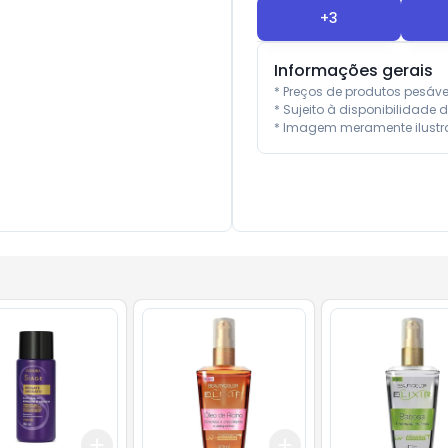
+
3
Informações gerais
* Preços de produtos pesáv
* Sujeito à disponibilidade d
* Imagem meramente ilustra
Add
Add
10
+
3
+
5
+
10
+
3
+
5
+
10