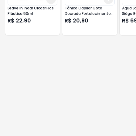
Leave in Inoar CicatriFios
Tônico Capilar Gota
Água L
Plástica 50ml
Dourada Fortalecimento
Siàge 
Biotina 100ml
150 ml
R$ 22,90
R$ 20,90
R$ 6