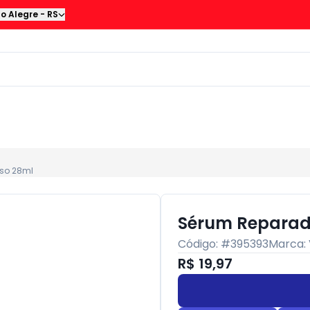
to Alegre
-
RS
nso 28ml
Sérum Reparado
Código: #
395393
Marca:
R$ 19,97