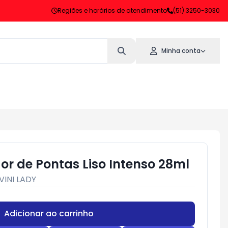
Regiões e horários de atendimento
(51) 3250-3030
Minha conta
r de Pontas Liso Intenso 28ml
VINI LADY
Adicionar ao carrinho
Subtotal:
R$ 0,00