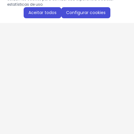
estatísticas de uso.
Aceitar todos
Configurar cookies
Aproveite as nossas promoções!
Cadastre seu e-mail e receba ofertas exclusivas.
QUERO RECEBER