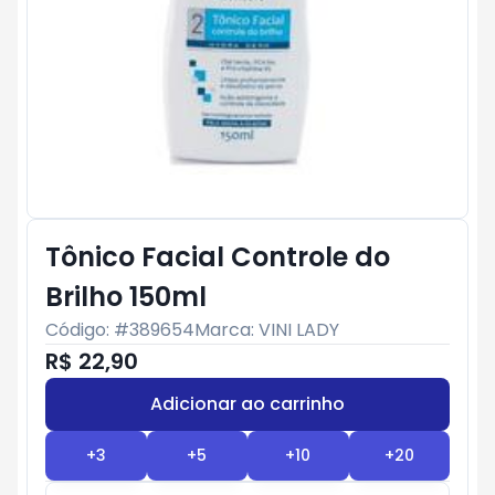
Tônico Facial Controle do
Brilho 150ml
Código: #
389654
Marca:
VINI LADY
R$ 22,90
Adicionar ao carrinho
Subtotal:
R$ 0
+
3
+
5
+
10
+
20