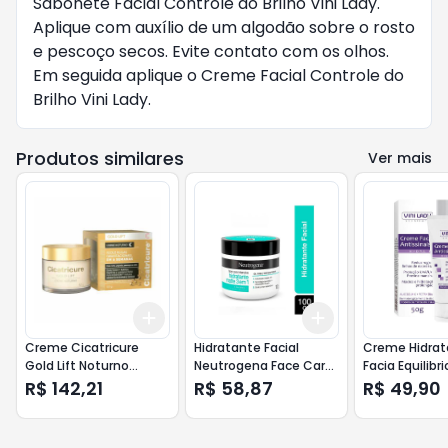
Sabonete Facial Controle do Brilho Vini Lady.
Aplique com auxílio de um algodão sobre o rosto
e pescoço secos. Evite contato com os olhos.
Em seguida aplique o Creme Facial Controle do
Brilho Vini Lady.
Produtos similares
Ver mais
Add
Add
+
3
+
5
+
10
+
3
+
5
+
10
Creme Cicatricure
Hidratante Facial
Creme Hidrat
Gold Lift Noturno
Neutrogena Face Care
Facia Equilibrio
Reduz Rugas 50g
Intensive Matte 3 em 1
Lady Antissina
R$ 142,21
R$ 58,87
R$ 49,90
- 100g
50g