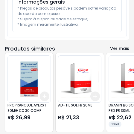
Informações gerais
* Preços de produtos pesáveis podem sofrer variação 
de acordo com o peso;

* Sujeito à disponibilidade de estoque;

* Imagem meramente ilustrativa;
Produtos similares
Ver mais
Add
Add
+
3
+
5
+
10
+
3
+
5
+
10
PROPRANOLOL AYERST
AD-TIL SOL FR 20ML
DRAMIN B6 SO
80MG CX 30 COMP
PED FR 30ML
R$ 26,99
R$ 21,33
R$ 22,62
30ml