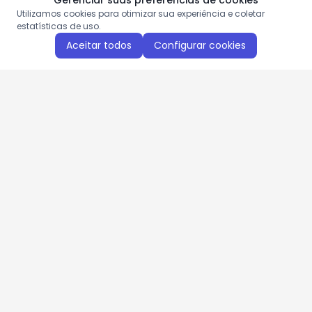
Gerenciar suas preferências de cookies
Utilizamos cookies para otimizar sua experiência e coletar
estatísticas de uso.
Aceitar todos
Configurar cookies
Aproveite as nossas promoções!
Cadastre seu e-mail e receba ofertas exclusivas.
QUERO RECEBER