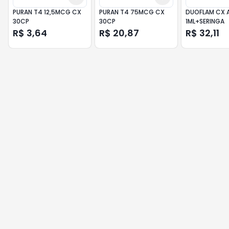
PURAN T4 12,5MCG CX
PURAN T4 75MCG CX
DUOFLAM CX 
30CP
30CP
1ML+SERINGA
R$ 3,64
R$ 20,87
R$ 32,11