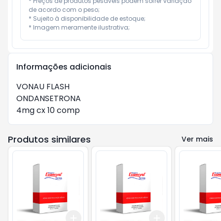
* Preços de produtos pesáveis podem sofrer variação 
de acordo com o peso;

* Sujeito à disponibilidade de estoque;

* Imagem meramente ilustrativa;
Informações adicionais
VONAU FLASH

ONDANSETRONA

4mg cx 10 comp
Produtos similares
Ver mais
Add
Add
+
3
+
5
+
10
+
3
+
5
+
10