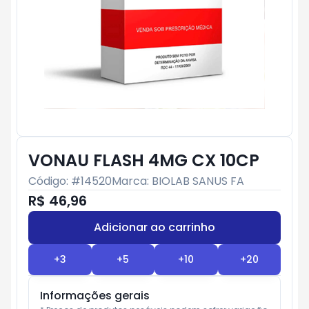
VONAU FLASH 4MG CX 10CP
Código: #
14520
Marca:
BIOLAB SANUS FA
R$ 46,96
Adicionar ao carrinho
Subtotal:
R$ 0
+
3
+
5
+
10
+
20
Informações gerais