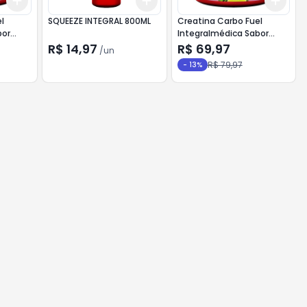
Add
Add
Add
+
3
+
5
+
10
+
3
+
5
+
10
+
3
l
SQUEEZE INTEGRAL 800ML
Creatina Carbo Fuel
bor
Integralmédica Sabor
Limão 300g
R$ 14,97
R$ 69,97
/
un
R$ 79,97
-
13
%