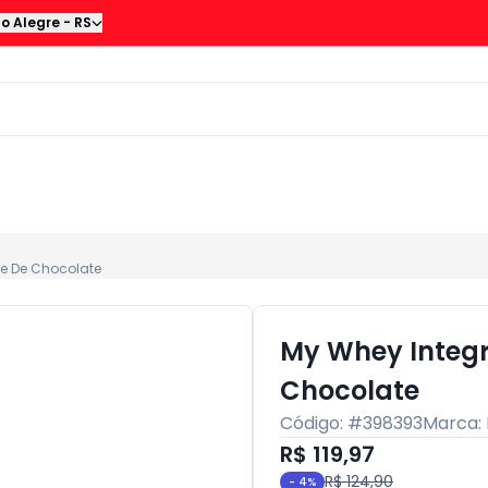
to Alegre
-
RS
e De Chocolate
My Whey Integ
Chocolate
Código: #
398393
Marca:
R$ 119,97
R$ 124,90
-
4
%