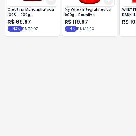
Add
Add
+
3
+
5
+
10
+
3
+
5
+
Creatina Monohidratada
My Whey Integralmedica
WHEY P
100% - 300g
900g - Baunilha
BAUNILH
Integralmédica
R$ 69,97
R$ 119,97
R$ 1
R$ 119,97
R$ 124,90
-
42
%
-
4
%