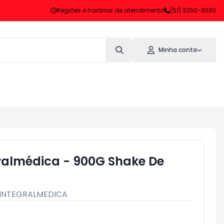
Regiões e horários de atendimento
(51) 3250-3030
Minha conta
ralmédica - 900G Shake De
INTEGRALMEDICA