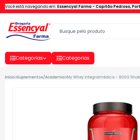
Você está navegando em:
Essencyal Farma
-
Capitão Pedroso
,
Por
Categorias
Categorias
Início
Suplementos/Academia
My Whey Integralmédica - 900G Shak