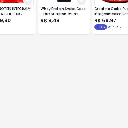
Add
Add
10
+
3
+
5
+
10
+
3
+
5
+
10
ROTEIN INTEGRALM
Whey Protein Shake Coco
Creatina Carbo Fue
A REFIL 900G
- Dux Nutrition 250ml
Integralmédica Sa
Laranja 300g
09,90
R$ 9,49
R$ 69,97
R$ 79,97
-
13
%