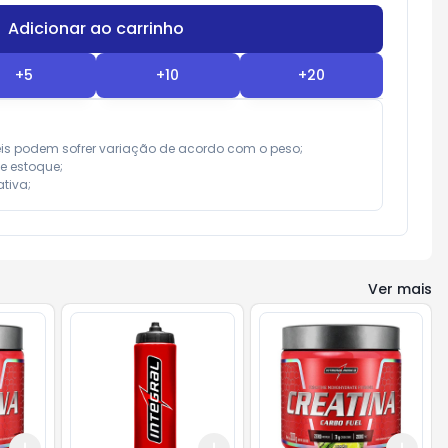
Adicionar ao carrinho
Subtotal:
R$ 0,00
+
5
+
10
+
20
eis podem sofrer variação de acordo com o peso;

e estoque;

tiva;
Ver mais