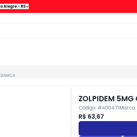
to Alegre
-
RS
QUIMICA
ZOLPIDEM 5MG
Código: #
400471
Marca:
R$ 63,67