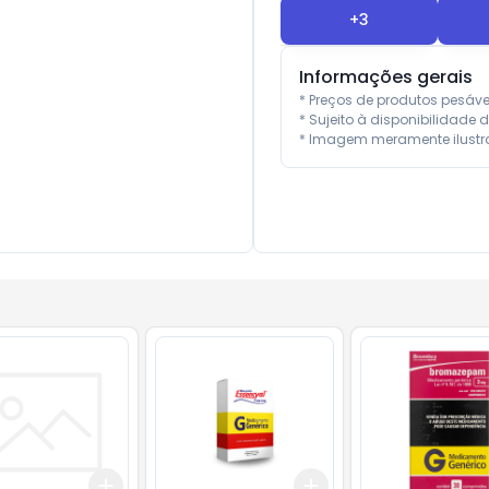
+
3
Informações gerais
* Preços de produtos pesáv
* Sujeito à disponibilidade d
* Imagem meramente ilustra
Add
Add
10
+
3
+
5
+
10
+
3
+
5
+
10