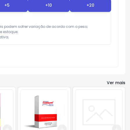
+
5
+
10
+
20
eis podem sofrer variação de acordo com o peso;

e estoque;

tiva;
Ver mais
Add
Add
Add
+
3
+
5
+
10
+
3
+
5
+
10
+
3