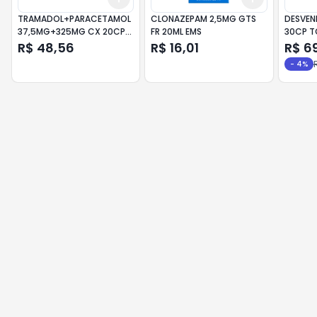
TRAMADOL+PARACETAMOL
CLONAZEPAM 2,5MG GTS
DESVEN
37,5MG+325MG CX 20CP
FR 20ML EMS
30CP T
REV EUROFARMA
R$ 48,56
R$ 16,01
R$ 6
-
4
%