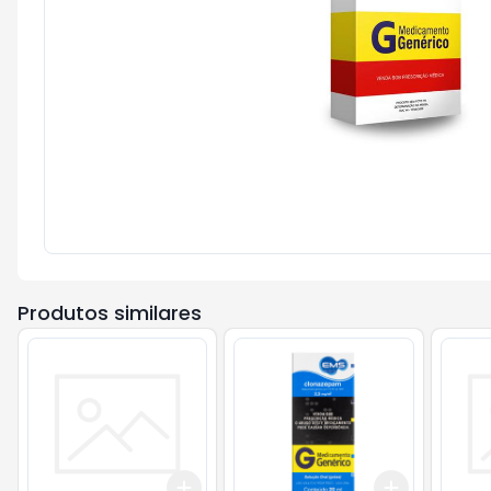
Produtos similares
Add
Add
+
3
+
5
+
10
+
3
+
5
+