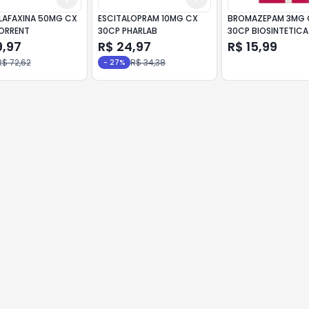
LAFAXINA 50MG CX
ESCITALOPRAM 10MG CX
BROMAZEPAM 3MG 
ORRENT
30CP PHARLAB
30CP BIOSINTETICA
9,97
R$ 24,97
R$ 15,99
R$ 72,62
R$ 34,38
-
27
%