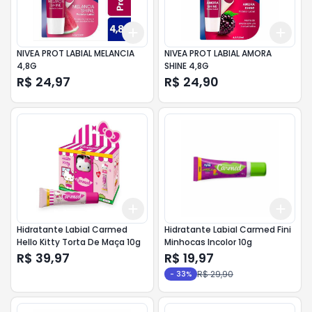
Add
Add
+
3
+
5
+
10
+
3
NIVEA PROT LABIAL MELANCIA
NIVEA PROT LABIAL AMORA
4,8G
SHINE 4,8G
R$ 24,97
R$ 24,90
Add
Add
+
3
+
5
+
10
+
3
Hidratante Labial Carmed
Hidratante Labial Carmed Fini
Hello Kitty Torta De Maça 10g
Minhocas Incolor 10g
R$ 39,97
R$ 19,97
R$ 29,90
-
33
%