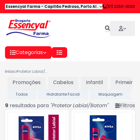
Essencyal Farma
-
Capitão Pedroso
,
Porto Alegre
-
(51) 3250-3030
RS
Categorias
Início
Protetor Labial/Batom
Promoções
Cabelos
Infantil
Primeiros
Todos
Hidratante Facial
Maquiagem
9
resultados para
"
Protetor Labial/Batom
"
Filtros