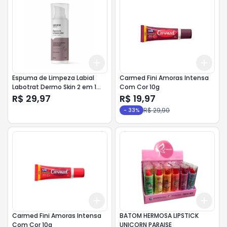
Add
Add
+
3
+
5
+
10
+
3
Espuma de Limpeza Labial
Carmed Fini Amoras Intensa
Labotrat Dermo Skin 2 em 1
Com Cor 10g
Limpa e Higieniza sem
R$ 29,97
R$ 19,97
Ressecar 50ml
R$ 29,90
-
33
%
Add
Add
+
3
+
5
+
10
+
3
Carmed Fini Amoras Intensa
BATOM HERMOSA LIPSTICK
Com Cor 10g
UNICORN PARAISE