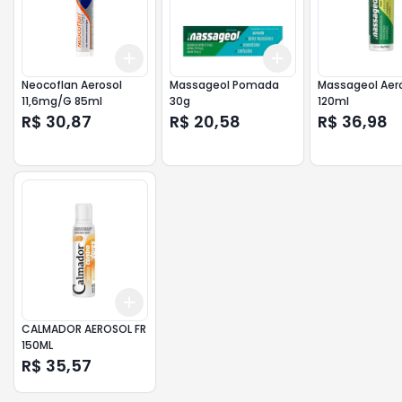
Add
Add
+
3
+
5
+
10
+
3
+
5
+
10
Neocoflan Aerosol
Massageol Pomada
Massageol Aer
11,6mg/G 85ml
30g
120ml
R$ 30,87
R$ 20,58
R$ 36,98
Add
+
3
+
5
+
10
CALMADOR AEROSOL FR
150ML
R$ 35,57