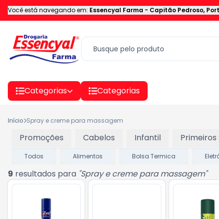
Você está navegando em:
Essencyal Farma
-
Capitão Pedroso
,
Por
Categorias
Categorias
Início
Spray e creme para massagem
Promoções
Cabelos
Infantil
Primeiros
Todos
Alimentos
Bolsa Termica
Elet
9
resultados para
"
Spray e creme para massagem
"