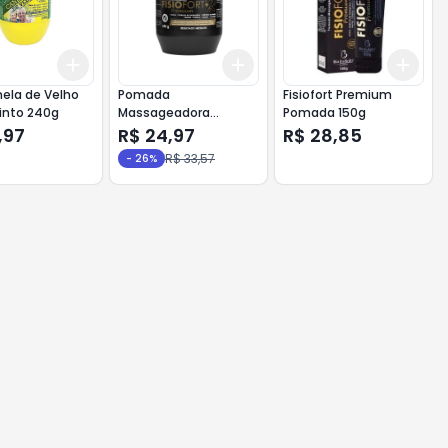
Add
Add
Add
10
+
3
+
5
+
10
+
3
+
5
+
10
+
3
ela de Velho
Pomada
Fisiofort Premium
tinto 240g
Massageadora
Pomada 150g
Fisiofort Premium Bio
,97
R$ 24,97
R$ 28,85
Instinto 240G
R$ 33,57
-
26
%