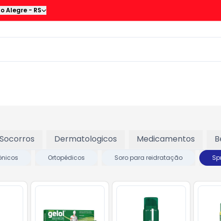
to Alegre
-
RS
 Socorros
Dermatologicos
Medicamentos
B
rônicos
Ortopédicos
Soro para reidratação
Sp