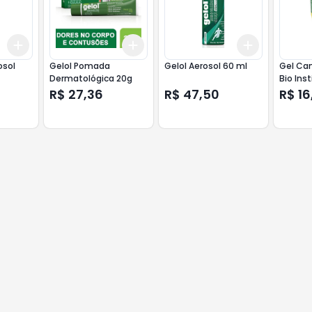
Add
Add
Add
+
3
+
5
+
10
+
3
+
5
+
10
+
3
+
5
+
osol
Gelol Pomada
Gelol Aerosol 60 ml
Gel Can
Dermatológica 20g
Bio Ins
R$ 27,36
R$ 47,50
R$ 16