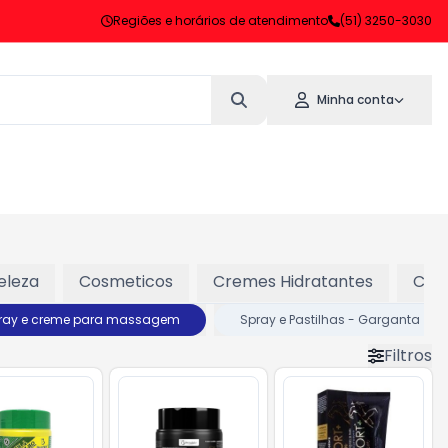
Regiões e horários de atendimento
(51) 3250-3030
Minha conta
eleza
Cosmeticos
Cremes Hidratantes
Cuid
ray e creme para massagem
Spray e Pastilhas - Garganta
Filtros