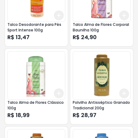
Add
Add
+
3
+
5
+
10
+
3
Talco Desodorante para Pés
Talco Alma de Flores Corporal
Sport Intense 100g
Baunilha 100g
R$ 13,47
R$ 24,90
Add
Add
+
3
+
5
+
10
+
3
Talco Alma de Flores Clássico
Polvilho Antisséptico Granado
100g
Tradicional 200g
R$ 18,99
R$ 28,97