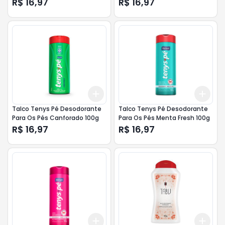
R$ 16,97
R$ 16,97
Add
Add
+
3
+
5
+
10
+
3
Talco Tenys Pé Desodorante
Talco Tenys Pé Desodorante
Para Os Pés Canforado 100g
Para Os Pés Menta Fresh 100g
R$ 16,97
R$ 16,97
Add
Add
+
3
+
5
+
10
+
3