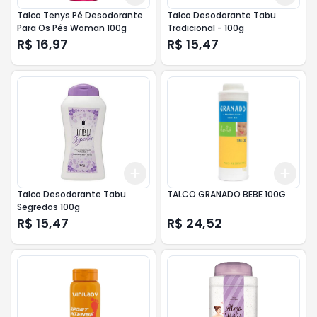
Talco Tenys Pé Desodorante
Talco Desodorante Tabu
Para Os Pés Woman 100g
Tradicional - 100g
R$ 16,97
R$ 15,47
Add
Add
+
3
+
5
+
10
+
3
Talco Desodorante Tabu
TALCO GRANADO BEBE 100G
Segredos 100g
R$ 15,47
R$ 24,52