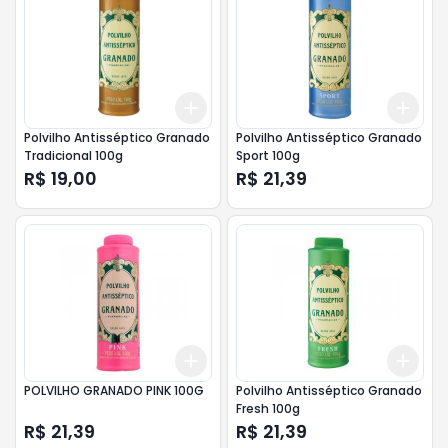
Add
Add
+
3
+
5
+
10
+
3
Polvilho Antisséptico Granado
Polvilho Antisséptico Granado
Tradicional 100g
Sport 100g
R$ 19,00
R$ 21,39
Add
Add
+
3
+
5
+
10
+
3
POLVILHO GRANADO PINK 100G
Polvilho Antisséptico Granado
Fresh 100g
R$ 21,39
R$ 21,39