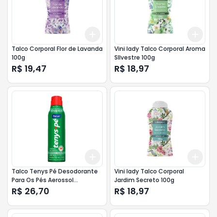
Add
Add
+
3
+
5
+
10
+
3
Talco Corporal Flor de Lavanda
Vini lady Talco Corporal Aroma
100g
SIlvestre 100g
R$ 19,47
R$ 18,97
Add
Add
+
3
+
5
+
10
+
3
Talco Tenys Pé Desodorante
Vini lady Talco Corporal
Para Os Pés Aerossol
Jardim Secreto 100g
Canforado 150g
R$ 26,70
R$ 18,97