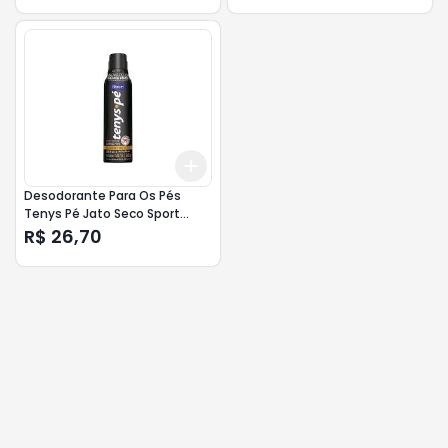
Add
+
3
+
5
+
10
Desodorante Para Os Pés
Tenys Pé Jato Seco Sport
Edition Com 150ml
R$ 26,70