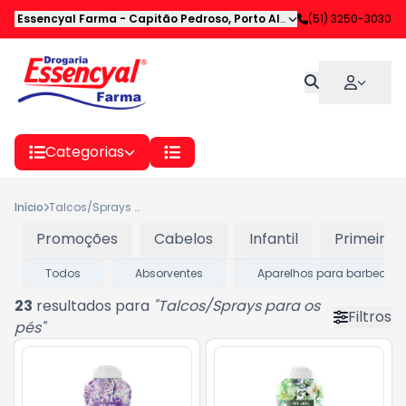
Essencyal Farma
-
Capitão Pedroso
,
Porto Alegre
-
(51) 3250-3030
RS
Categorias
Início
Talcos/Sprays para os pés
Promoções
Cabelos
Infantil
Primeiros
Todos
Absorventes
Aparelhos para barbear
23
resultados para
"
Talcos/Sprays para os
Filtros
pés
"