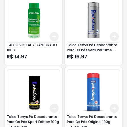
Add
Add
+
3
+
5
+
10
+
3
TALCO VINI LADY CANFORADO
Talco Tenys Pé Desodorante
100G
Para Os Pés Sem Perfume
100g
R$ 14,97
R$ 16,97
Add
Add
+
3
+
5
+
10
+
3
Talco Tenys Pé Desodorante
Talco Tenys Pé Desodorante
Para Os Pés Sport Edition 100g
Para Os Pés Original 100g