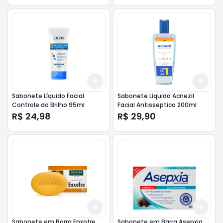
Add
Add
+
3
+
5
+
10
+
3
Sabonete Líquido Facial
Sabonete Líquido Acnezil
Controle do Brilho 95ml
Facial Antisseptico 200ml
R$ 24,98
R$ 29,90
Add
Add
+
3
+
5
+
10
+
3
Sabonete em Barra Enxofre
Sabonete em Barra Asepxia