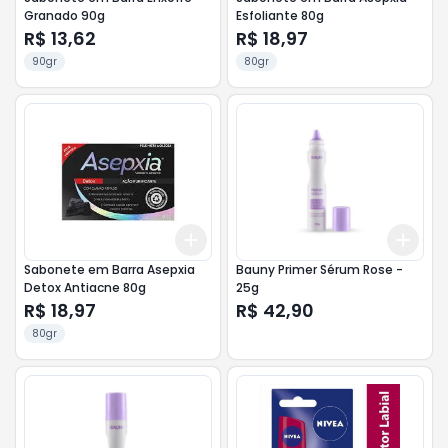
Granado 90g
Esfoliante 80g
R$ 13,62
R$ 18,97
90gr
80gr
Add
Add
+
3
+
5
+
10
+
3
Sabonete em Barra Asepxia
Bauny Primer Sérum Rose -
Detox Antiacne 80g
25g
R$ 18,97
R$ 42,90
80gr