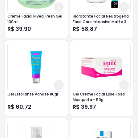
Add
Add
+
3
+
5
+
10
+
3
Creme Facial Nivea Fresh Gel
Hidratante Facial Neutrogena
100ml
Face Care Intensive Matte 3
em 1 - 100g
R$ 39,90
R$ 58,87
Add
Add
+
3
+
5
+
10
+
3
Gel Esfoliante Acnase 80gr
Gel Creme Facial Epilê Rosa
Mosqueta - 50g
R$ 60,72
R$ 39,97