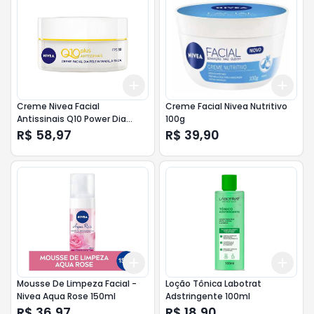
Add
Add
+
3
+
5
+
10
+
3
Creme Nivea Facial
Creme Facial Nivea Nutritivo
Antissinais Q10 Power Dia
100g
FPS30 50g
R$ 58,97
R$ 39,90
Add
Add
+
3
+
5
+
10
+
3
Mousse De Limpeza Facial -
Loção Tônica Labotrat
Nivea Aqua Rose 150ml
Adstringente 100ml
R$ 36,97
R$ 18,90