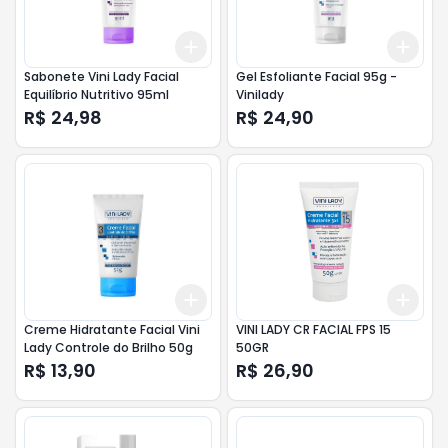
Add
Add
+
3
+
5
+
10
+
3
Sabonete Vini Lady Facial
Gel Esfoliante Facial 95g -
Equilíbrio Nutritivo 95ml
Vinilady
R$ 24,98
R$ 24,90
Add
Add
+
3
+
5
+
10
+
3
Creme Hidratante Facial Vini
VINI LADY CR FACIAL FPS 15
Lady Controle do Brilho 50g
50GR
R$ 13,90
R$ 26,90