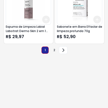
Add
Add
+
3
+
5
+
10
+
3
Espuma de Limpeza Labial
Sabonete em Barra Effaclar de
Labotrat Dermo Skin 2 em 1
limpeza profunda 70g
Limpa e Higieniza sem
R$ 29,97
R$ 52,90
Ressecar 50ml
1
2