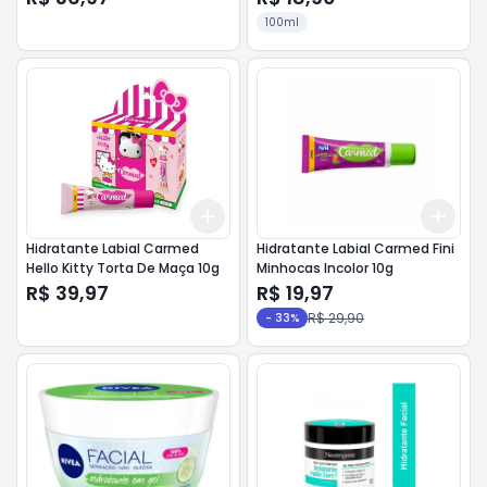
100ml
Add
Add
+
3
+
5
+
10
+
3
Hidratante Labial Carmed
Hidratante Labial Carmed Fini
Hello Kitty Torta De Maça 10g
Minhocas Incolor 10g
R$ 39,97
R$ 19,97
R$ 29,90
-
33
%