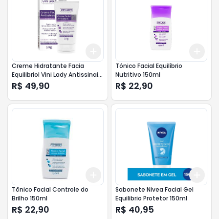
Add
Add
+
3
+
5
+
10
+
3
Creme Hidratante Facia
Tônico Facial Equilíbrio
Equilibriol Vini Lady Antissinais
Nutritivo 150ml
FPS 30 50g
R$ 49,90
R$ 22,90
Add
Add
+
3
+
5
+
10
+
3
Tônico Facial Controle do
Sabonete Nivea Facial Gel
Brilho 150ml
Equilibrio Protetor 150ml
R$ 22,90
R$ 40,95