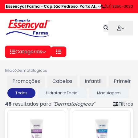
Essencyal Farma
-
Capitão Pedroso
,
Porto Alegre
-
(51) 3250-3030
RS
Categorias
Início
Dermatologicos
Promoções
Cabelos
Infantil
Primeiros
Todos
Hidratante Facial
Maquiagem
48
resultados para
"
Dermatologicos
"
Filtros