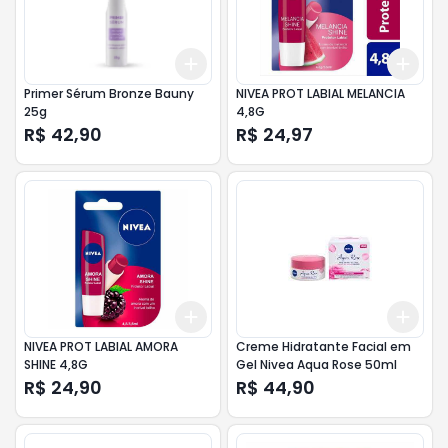
Add
Add
+
3
+
5
+
10
+
3
Primer Sérum Bronze Bauny
NIVEA PROT LABIAL MELANCIA
25g
4,8G
R$ 42,90
R$ 24,97
Add
Add
+
3
+
5
+
10
+
3
NIVEA PROT LABIAL AMORA
Creme Hidratante Facial em
SHINE 4,8G
Gel Nivea Aqua Rose 50ml
R$ 24,90
R$ 44,90