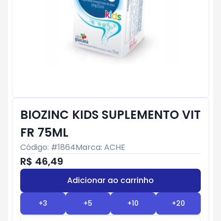
BIOZINC KIDS SUPLEMENTO VIT
FR 75ML
Código: #
1864
Marca:
ACHE
R$ 46,49
Adicionar ao carrinho
Subtotal:
R$ 0
+
3
+
5
+
10
+
20