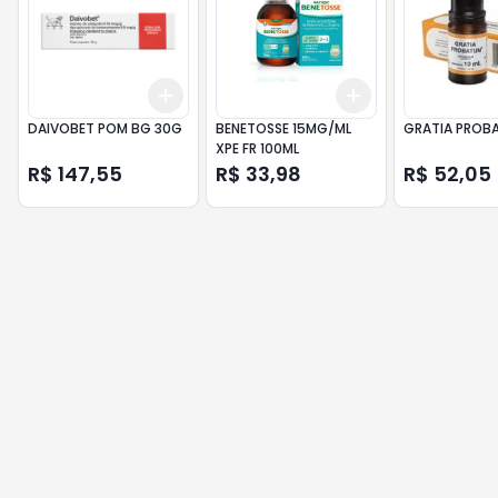
Add
Add
+
3
+
5
+
10
+
3
+
5
+
10
DAIVOBET POM BG 30G
BENETOSSE 15MG/ML
GRATIA PROB
XPE FR 100ML
R$ 147,55
R$ 33,98
R$ 52,05