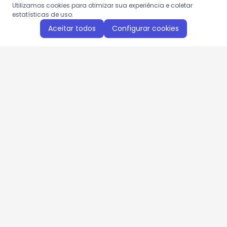
Utilizamos cookies para otimizar sua experiência e coletar
estatísticas de uso.
Aceitar todos
Configurar cookies
Aproveite as nossas promoções!
Cadastre seu e-mail e receba ofertas exclusivas.
QUERO RECEBER