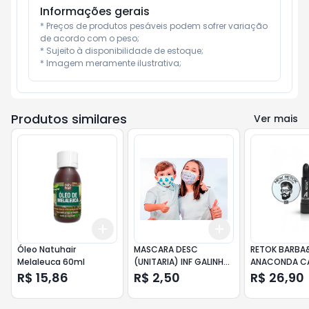
Informações gerais
* Preços de produtos pesáveis podem sofrer variação 
de acordo com o peso;

* Sujeito à disponibilidade de estoque;

* Imagem meramente ilustrativa;
Produtos similares
Ver mais
Add
Add
+
3
+
5
+
10
+
3
+
5
+
10
Óleo Natuhair
MASCARA DESC
RETOK BARBA
Melaleuca 60ml
(UNITARIA) INF GALINHA
ANACONDA C
PINTADINHA
3G
R$ 15,86
R$ 2,50
R$ 26,90