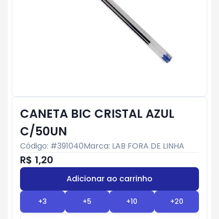
CANETA BIC CRISTAL AZUL
C/50UN
Código: #
391040
Marca:
LAB FORA DE LINHA
R$ 1,20
Adicionar ao carrinho
Subtotal:
R$ 0
+
3
+
5
+
10
+
20