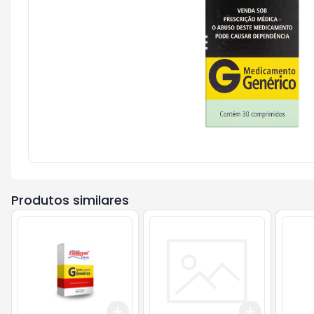
Produtos similares
Add
Add
+
3
+
5
+
10
+
3
+
5
+