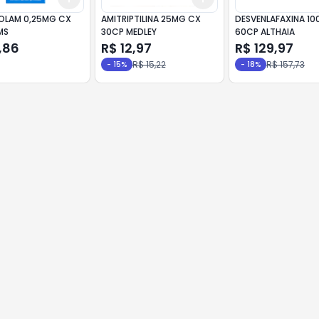
OLAM 0,25MG CX
AMITRIPTILINA 25MG CX
DESVENLAFAXINA 1
MS
30CP MEDLEY
60CP ALTHAIA
,86
R$ 12,97
R$ 129,97
R$ 15,22
R$ 157,73
-
15
%
-
18
%