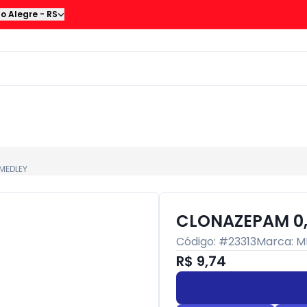
to Alegre
-
RS
MEDLEY
CLONAZEPAM 0
Código: #
23313
Marca:
M
R$ 9,74