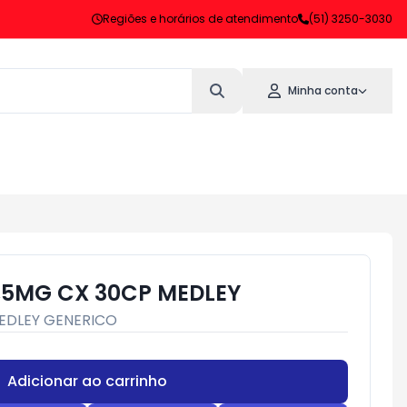
Regiões e horários de atendimento
(51) 3250-3030
Minha conta
,5MG CX 30CP MEDLEY
EDLEY GENERICO
Adicionar ao carrinho
Subtotal:
R$ 0,00