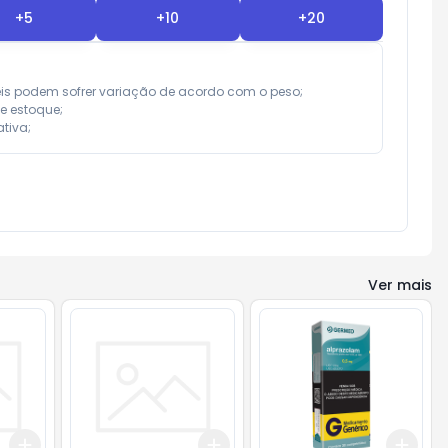
+
5
+
10
+
20
eis podem sofrer variação de acordo com o peso;

e estoque;

tiva;
Ver mais
Add
Add
Add
+
3
+
5
+
10
+
3
+
5
+
10
+
3