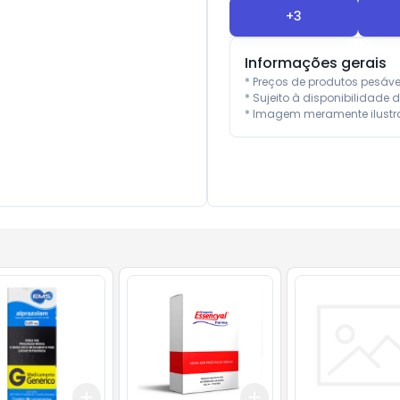
+
3
Informações gerais
* Preços de produtos pesáv
* Sujeito à disponibilidade d
* Imagem meramente ilustra
Add
Add
10
+
3
+
5
+
10
+
3
+
5
+
10